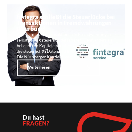
fintegra schließt die Steuerlücke bei
Transaktionen in Fremdwährungen
(Werbung)
Anleger müssen Transaktionen in Fremdwährungen
selbstständig steuerlich deklarieren. Denn anders als
bei anderen Kapitaleinkünften liefern Banken dabei
die steuerlichen Daten und Informationen nicht mit.
Die Nürnberger Kanzlei fintegra will diese …
Weiterlesen
Du hast
FRAGEN?