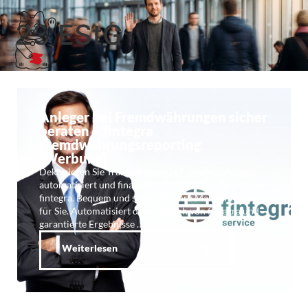
23 EStG
Anleger bei Fremdwährungen sicher
beraten – fintegra
Fremdwährungsreporting
(Werbung)
Deklarieren Sie Transaktionen in Fremdwährungen
automatisiert und finanzamtsfest mit dem Service von
fintegra. Bequem und sicher für Ihre Mandanten und
für Sie. Automatisiert dank Fintech von fintegra und
garantierte Ergebnisse …
Weiterlesen