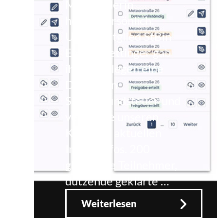
Mitgründerin
höchstpersönlich:
Unser Mitglied StBin
Emmy Oettinger gab
ihren Kollegen eine
Demo von
Smartgrundsteuer und
versorgte unseren
Kreis mit aktuellen
Insiderinfos. 200
glückliche Teilnehmer,
dutzende geklärte …
Weiterlesen