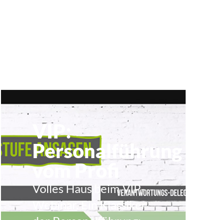
VIP:
Personalführung
vom Profi
Volles Haus beim VIP-
Webinar. Ein Klassiker