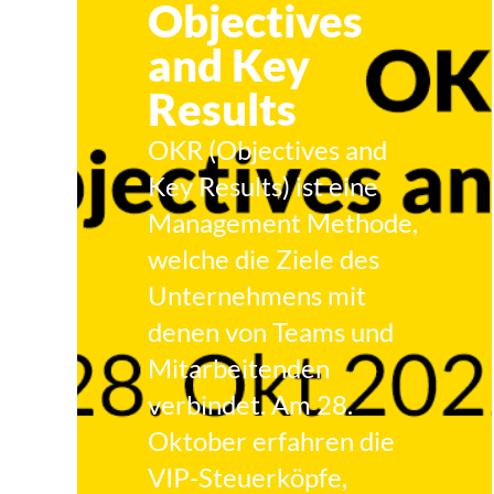
Objectives
and Key
Results
OKR (Objectives and
Key Results) ist eine
Management Methode,
welche die Ziele des
Unternehmens mit
denen von Teams und
Mitarbeitenden
verbindet. Am 28.
Oktober erfahren die
VIP-Steuerköpfe,