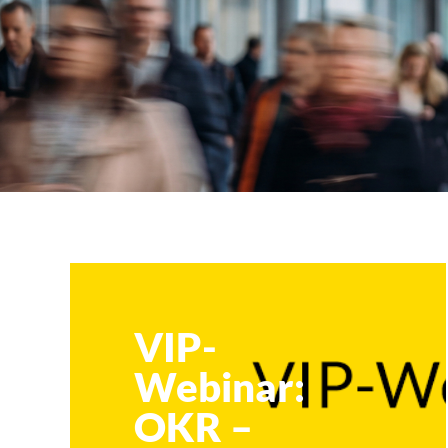
Klubticket buchen
VIP
VIP-
Webinar:
OKR –