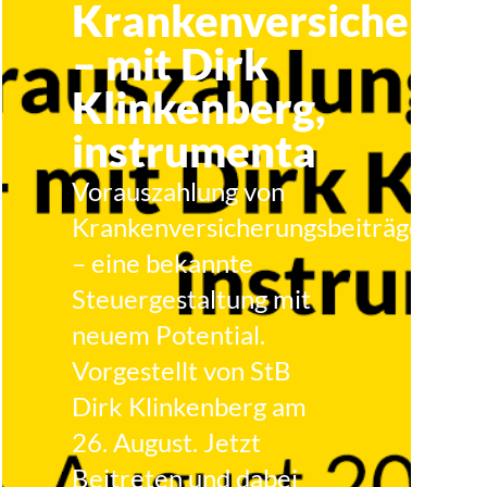
Krankenversicherun
– mit Dirk
Klinkenberg,
instrumenta
Vorauszahlung von
Krankenversicherungsbeiträgen
– eine bekannte
Steuergestaltung mit
neuem Potential.
Vorgestellt von StB
Dirk Klinkenberg am
26. August. Jetzt
Beitreten und dabei