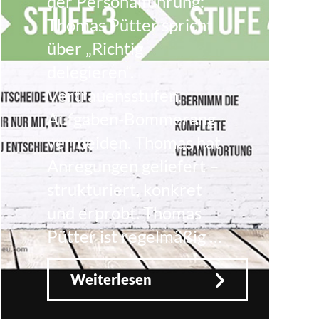
der Personalführung:
Thomas Pütter spricht
über „Richtig
delegieren“.
Vertrauensstufen,
Aufgaben-Bommerang
vermeiden. Thomas hat
Anregungen geliefert –
strukturiert, konkret
und erprobt. Thomas
Pütter ist regelmäßig …
Weiterlesen