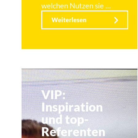
welchen Nutzen sie …
Weiterlesen
VIP:
Inspiration
und top-
Referenten