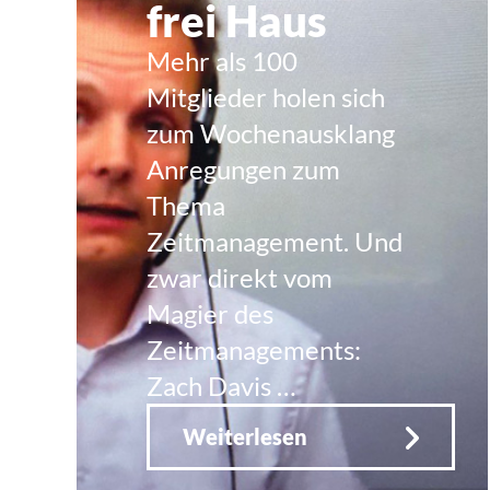
frei Haus
Mehr als 100
Mitglieder holen sich
zum Wochenausklang
Anregungen zum
Thema
Zeitmanagement. Und
zwar direkt vom
Magier des
Zeitmanagements:
Zach Davis …
Weiterlesen