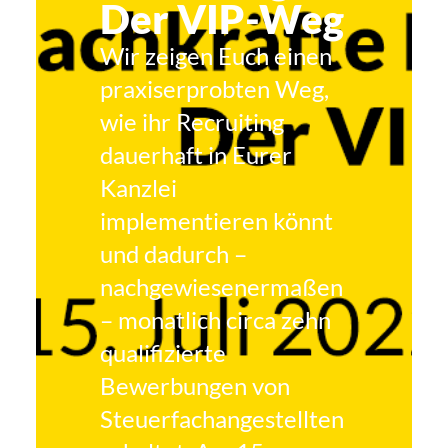
Der VIP-Weg
Wir zeigen Euch einen
praxiserprobten Weg,
wie ihr Recruiting
dauerhaft in Eurer
Kanzlei
implementieren könnt
und dadurch –
nachgewiesenermaßen
– monatlich circa zehn
qualifizierte
Bewerbungen von
Steuerfachangestellten