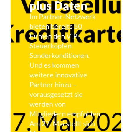
plus Daten
Im Partner-Netzwerk
bieten bereits 50
Firmen den VIP-
Steuerköpfen
Sonderkonditionen.
Und es kommen
weitere innovative
Partner hinzu –
vorausgesetzt sie
werden von
Mitgliedern empfohlen.
Am 27. Mai stellt sich