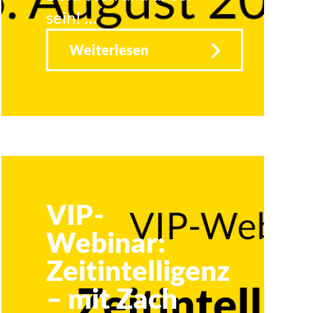
sein! …
Weiterlesen
VIP-
Webinar:
Zeitintelligenz
– mit Zach