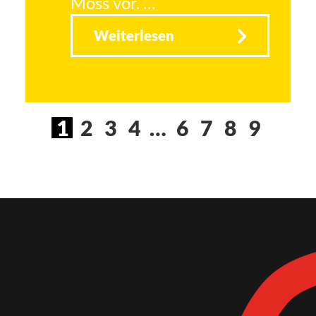
Moss vor. …
Weiterlesen
1
2
3
4
…
6
7
8
9