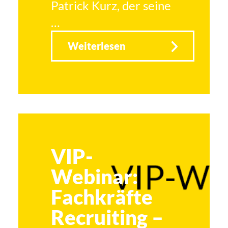
Patrick Kurz, der seine
…
Weiterlesen
VIP-
Webinar:
Fachkräfte
Recruiting –