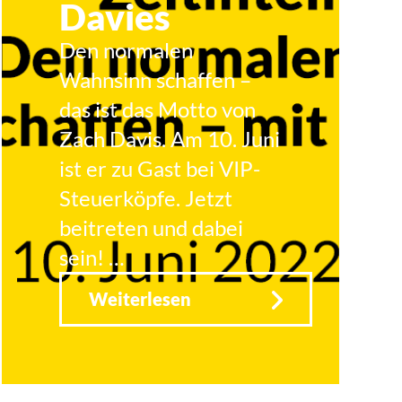
Davies
Den normalen
Wahnsinn schaffen –
das ist das Motto von
Zach Davis. Am 10. Juni
ist er zu Gast bei VIP-
Steuerköpfe. Jetzt
beitreten und dabei
sein! …
Weiterlesen