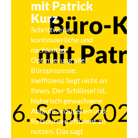
mit Patrick
Kurz
Schrittweise,
kontinuierliche und
nachhaltige
Optimierung aller
Büroprozesse.
Ineffizienz liegt nicht an
Ihnen. Der Schlüssel ist,
historisch gewachsene
Abläufe anzugehen und
Ressourcen effizient zu
nutzen. Das sagt