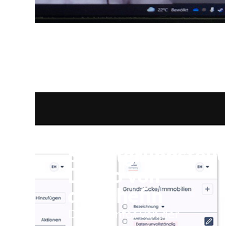
VIP:
Smartgrundsteu
Demo von
der Chefin
Direkte Infos von der