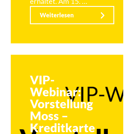
erhaltet. Am 15. …
Weiterlesen
VIP-
er
Webinar:
Vorstellung
Moss –
Kreditkarte