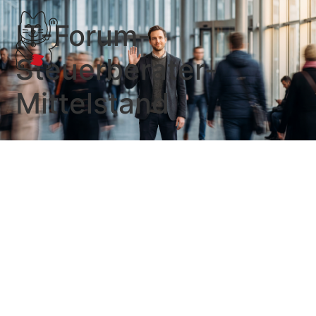
IT-Forum-
Steuerberater-
Mittelstand
Arbeitsprogramm Bessere
Rechtsetzung 2014 der
Bundesregierung
„E-Mails in Deutschland sind ab sofort ein gutes Stück
sicherer. Die Teilnehmer der Brancheninitiative „“E-
Mail made in Germany““ haben die Verschlüsselung
ihres gesamten E-Mail-Verkehrs zum 29. April 2014
abgeschlossen. Damit …
Weiterlesen