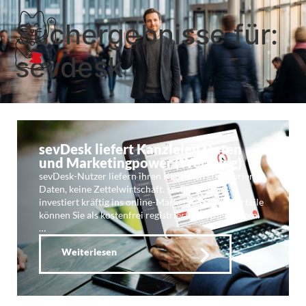
Suchergebnisse für:
sevdesk
sevDesk liefert Kanzleien Daten
und Marketingpower (Werbung)
sevDesk-Nutzer liefern ihren Kanzleien strukturierte
Daten, keine Zettelwirtschaft. sevDesk selbst
investiert kräftig ins online-Marketing. Beide Vorteile
können Sie als kostenfrei registrierte Kanzlei nutzen.
…
Weiterlesen