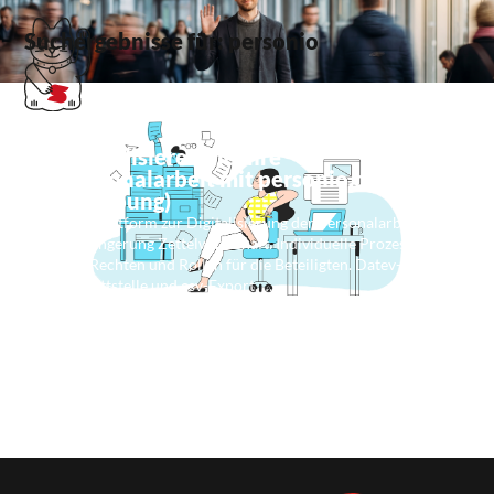
Suchergebnisse für: personio
Digitalisieren Sie Ihre
Personalarbeit mit personio.de
(Werbung)
Die Plattform zur Digitalisierung der Personalarbeit.
Verringerung Zettelwirtschaft. Individuelle Prozesse
mit Rechten und Rollen für die Beteiligten. Datev-
Schnittstelle und csv-Export. …
Weiterlesen