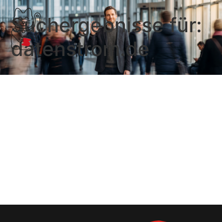
Suchergebnisse für:
datenstrom.de
datenstrom.de
Digitale Erfassung von Daten, Prozessoptimierung,
Kommunikation und Real-Time-Controlling …
Weiterlesen