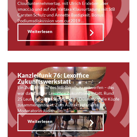
Cloudunternehmertag, mit Ulrich Erxleben über
smacc.io und auf der Valtaxa Klausurtagung mit StB
Carsten Schulz und Annette Bastigkeit. Bonus:
Podiumsdiskussion vom cut2019 …
Weiterlesen
Kanzleifunk 76: Lexoffice
Zukunftswerkstatt
Ein Zukunftsbild des StB-Berufs zu entwerfen – das
war das Ziel der Lexoffice Zukunftswerkstatt. Rund
25 Leute haben im September in Düsseldorf die Köpfe
zusammengesteckt. Zum Auftakt referierte
Moderatorin Judith …
Weiterlesen