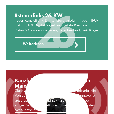
#steuerlinks 26. KW
neuer Kanzleifunk, Digitalisierungsplan mit dem IFU-
Institut, TOPDigital Siegel für digitale Kanzleien,
Datev & Casio kooperieren, Griechenland, beA-Klage
…
Weiterlesen
Kanzleifunk 66: Im Dienste Ihrer
Majestät
Claas war unterwegs und hat Souvenirs mitgebracht:
Von dem Regional-Infotag der Datev in Hannover ein
Gespräch mit Vorstand Eckhard Schwarzer über
einige Details der Plattform-Strategie. Und von der
Accountex in …