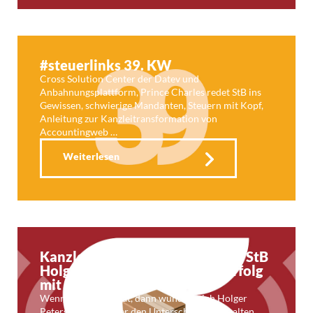
#steuerlinks 39. KW
Cross Solution Center der Datev und
Anbahnungsplattform, Prince Charles redet StB ins
Gewissen, schwierige Mandanten, Steuern mit Kopf,
Anleitung zur Kanzleitransformation von
Accountingweb …
Weiterlesen
Kanzleifunk 72: 3, 2, 1 – Holger. StB
Holger Petersen über seinen Erfolg
mit online-Händlern
Wenn er mal Zeit hat, dann wundert sich Holger
Petersen schon über den Unterschied seiner alten,