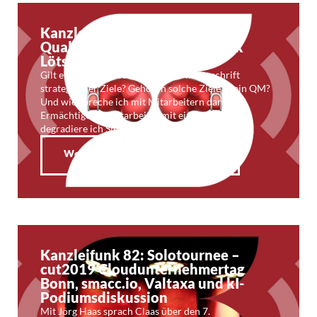
Kanzleifunk 83: Quäl mich!
Qualitätsmanagement mit Dirk
Lötsch
Gilt ein Rolls-Royce-Katalog als Niederschrift
strategischer Ziele? Gehören solche Ziele in ein QM?
Und wie spreche ich mit Mitarbeitern darüber?
Ermächtige ich Mitarbeiter mit einem QM oder
degradiere ich Sie …
Weiterlesen
Kanzleifunk 82: Solotournee –
cut2019 Cloudunternehmertag
Bonn, smacc.io, Valtaxa und kI-
Podiumsdiskussion
Mit Jörg Haas sprach Claas über den 7.