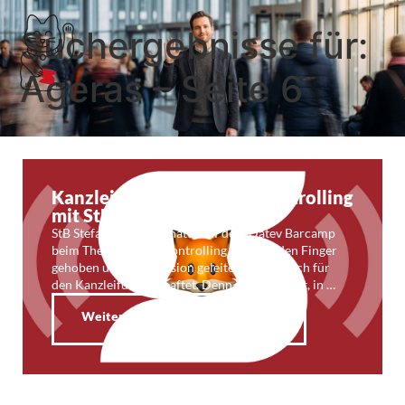
Suchergebnisse für:
Ageras – Seite 6
Kanzleifunk 84: Kanzlei-Controlling
mit StB Stefan Oehmann
StB Stefan Oehmann hatte auf dem Datev Barcamp
beim Thema Kanzleicontrolling spontan den Finger
gehoben und eine Session geleitet. Zack, gleich für
den Kanzleifunk verhaftet. Denn in einer Welt, in …
Weiterlesen