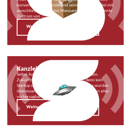
konventionellen Kanzlei und seiner neuen Kanzlei mit
ausschließlich digitalen Mandanten: Der unbekannte
Zustrom von …
Weiterlesen
Kanzleifunk 71: Abgehoben
Selbst Angela fand manche Vorträge auf dem
Zukunftskongress etwas anstrengend, denn kein
Startup ohne Weltrettungsauftrag. Aber es wurden
interessante Fragen aufgeworfen, etwa: Wenn alles
vorhersagbar ist, wird die Zukunft dann …
Weiterlesen