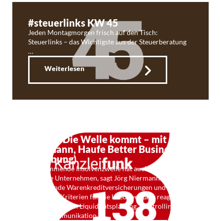
#steuerlinks KW 45
Jeden Montagmorgen frisch auf den Tisch:
Steuerlinks – das Wichtigste aus der Steuerberatung
…
Weiterlesen
Kf 138: Die Welle kommt – mit Jörg
Niermann, Haufe Better Business
(Werbung)
Die kommende Insolvenzwelle hat auch Einfluss auf
gesunde Unternehmen, sagt Jörg Niermann. Um auf
wegfallende Warenkreditversicherungen und
geänderte Kriterien für die Kreditvergabe reagieren
zu können, seien Liquiditätsplanung, Controlling und
Finanzkommunikation …