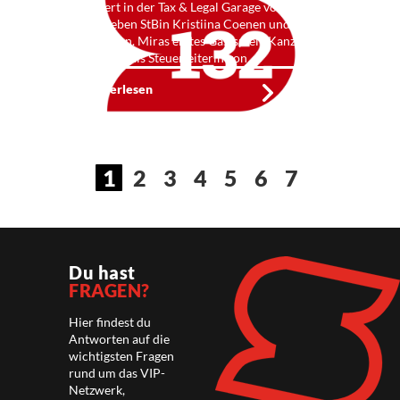
Was passiert in der Tax & Legal Garage von Deloitte?
Einblicke geben StBin Kristiina Coenen und StBin
Mira Christian. Miras erstes Gastspiel i Kanzleifunk
hatte sie noch als Steuerleiterin von …
Weiterlesen
1
2
3
4
5
6
7
Du hast
FRAGEN?
Hier findest du
Antworten auf die
wichtigsten Fragen
rund um das VIP-
Netzwerk,