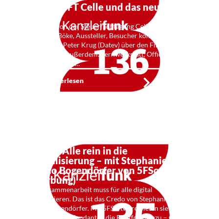
Kf 136: SFT Celle und das neue
Normal
Stimmen von der Steuerfachtagung Celle. StB WP
Christian Böke, Aussteller, Besucher kommen zu
Wort. Prof. Peter Krug (Datev) über den FiBu-
Automaten. Außerdem: Lernwerkstatt, Office und
Berufsstatistik. …
Weiterlesen
Kf 135: Alle rein in die
Digitalisierung – mit Stephanie &
Marco Bogendörfer von 5FSoftware
(Werbung)
Die Zusammenarbeit muss für alle digital
funktionieren. Das ist das Credo von Stephanie und
Marco Bogendörfer. Mit 5FSoftware bieten sie
Beratern und Mandanten die Plattform dazu – und