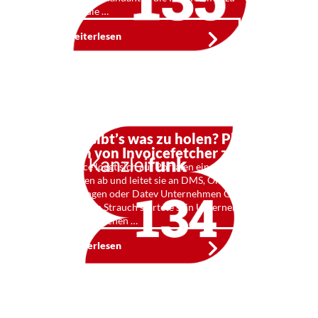
erweitern die …
Weiterlesen
kf134: Gibt’s was zu holen? Phillip
Strauch von Invoicefetcher zu Gast
Sein Service loggt sich auf Portalen ein, holt dort
Rechnungen ab und leitet sie an DMS, Online-
Buchhaltungen oder Datev Unternehmen Online
weiter. Phillip Strauch startete sein Unternehmen
2008 am elterlichen …
Weiterlesen