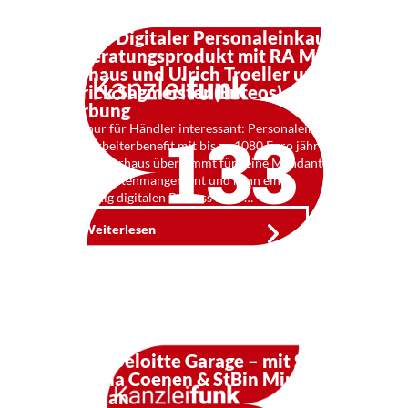
Kf 133: Digitaler Personaleinkauf
als Beratungsprodukt mit RA Max
Vierhaus und Ulrich Troeller und
Patrick Sagmeister (Enteos) –
Werbung
Nicht nur für Händler interessant: Personaleinkauf
als Mitarbeiterbenefit mit bis zu 1080 Euro jährlich.
RA Max Vierhaus übernimmt für seine Mandanten
das Lohnkostenmangement und kann einen
vollständig digitalen Prozess dazu …
Weiterlesen
kf132: Deloitte Garage – mit StBin
Kristiina Coenen & StBin Mira
Christian