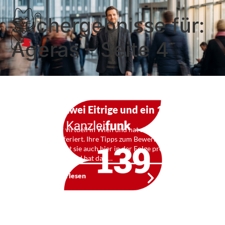
Suchergebnisse für:
Ageras – Seite 4
kf 139: Zwei Eitrige und ein 16er
Blech
Angela war virtuell in Wien und hat auf dem BFD-
Konvent referiert. Ihre Tipps zum Bewerber-
Anlocken gibt sie auch hier in der Folge preis. Claas
brav zu Haus und hat das …
Weiterlesen