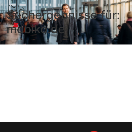
Suchergebnisse für:
mobiko.de
mobiko.de
Mobilitätsbudget als Benefit für Mitarbeiter. Digital
verwaltet und abgerechnet. …
Weiterlesen