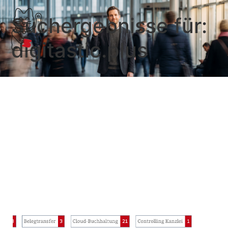
Suchergebnisse für:
digitastic.plus
digitastic.plus
Digitastic soll die vorbereitende Buchhaltung für
Mandanten einfacher und vollständiger machen.
Hardware, Software und Beratung. …
Weiterlesen