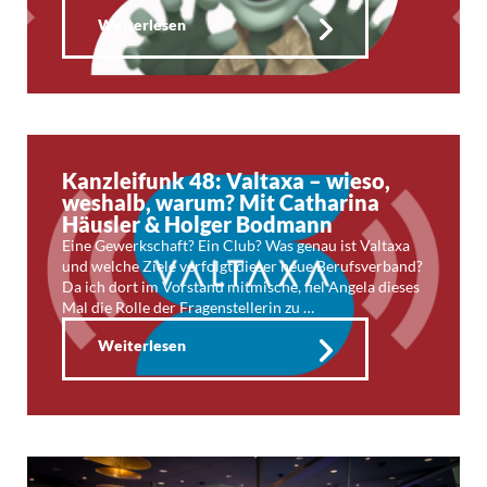
Weiterlesen
Kanzleifunk 48: Valtaxa – wieso,
weshalb, warum? Mit Catharina
Häusler & Holger Bodmann
Eine Gewerkschaft? Ein Club? Was genau ist Valtaxa
und welche Ziele verfolgt dieser neue Berufsverband?
Da ich dort im Vorstand mitmische, fiel Angela dieses
Mal die Rolle der Fragenstellerin zu …
Weiterlesen