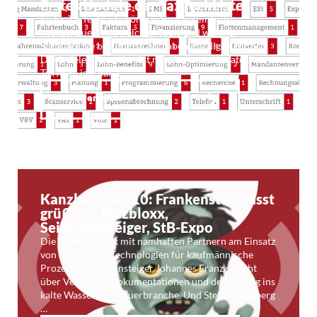
Erstes Update der TaxTechListe
In der TaxTechListe können Sie ganz einfach
nachschauen, mit welchen Tools und welcher
Software Sie bestimmte Aufgaben erledigen können.
Dank vieler Tippgeber ist nun das erste Update der
TaxTechListe da: …
Weiterlesen
Kanzleifunk 110: Frankenstein lässt
grüßen – Bizzbloxx,
Seiteneinsteiger, StB-Expo
Die Datev forscht mit namhaften Partnern am Einsatz
von Blockchain-Technologien für kaufmännische
Prozesse. Seiteneinsteiger Johannes Franz spricht
über Verfahrensdokumentationen und den Sprung ins
kalte Wasser der Steuerbranche. Und Stefan Homberg
…