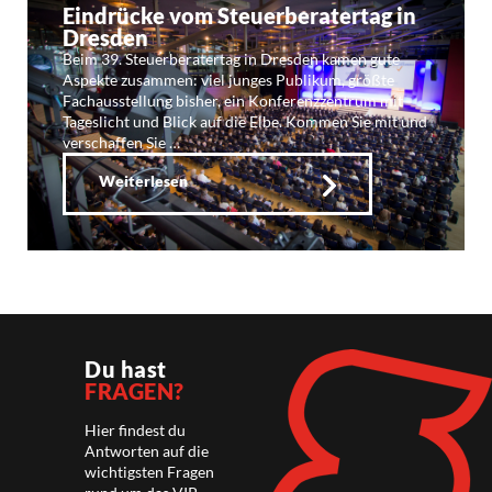
Eindrücke vom Steuerberatertag in
Dresden
Beim 39. Steuerberatertag in Dresden kamen gute
Aspekte zusammen: viel junges Publikum, größte
Fachausstellung bisher, ein Konferenzzentrum mit
Tageslicht und Blick auf die Elbe. Kommen Sie mit und
verschaffen Sie …
Weiterlesen
Du hast
FRAGEN?
Hier findest du
Antworten auf die
wichtigsten Fragen