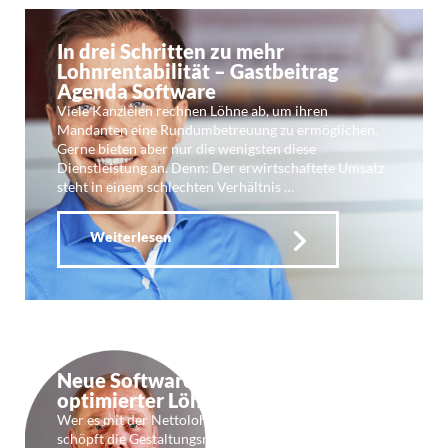
In drei Schritten zu mehr
Lohnrentabilität – Gastbeitrag
Agenda Software
Viele Kanzleien rechnen Löhne ab, um ihren
Mandanten eine Rundumbetreuung zu ermöglichen.
Gerne bieten aber nur die wenigsten diese
Dienstleistung an. Denn: Der erwirtschaftete Umsatz
steht in einem schlechten Verhältnis …
Weiterlesen
Neue Software zur Planung netto-
optimierter Löhne: TASSlink
Wer es mit der Nettolohn-Optimierung ernst meint,
schöpft die Gestaltungsmöglichkeiten des EStG