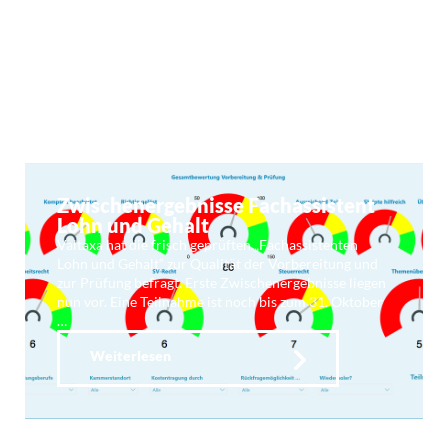
Lohnabrechnung im Self-service für Mandanten und
in Kooperation mit StB. Zusatzmodul für Lexoffice …
Weiterlesen
Zwischenergebnisse Fachassistent
Lohn und Gehalt
Valtaxa hat die frisch geprüften „Fachassistenten
Lohn und Gehalt“ zur Qualität der Vorbereitung und
zur Prüfung befragt. Erste Zwischenergebnisse liegen
nun vor. Eine Teilnahme ist noch bis zum 31. Oktober
…
Weiterlesen