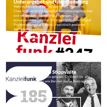
Unterangebot und Überforderung
Wahres Recruiting kommt von Innen. Mario und
Claas kritisieren manipulative Rekrutierungsmaschen
und setzen dem eine Strategie entgegen, die
konsequent mit interner Vorarbeit (Attraktivität und
Positionierung der Kanzlei), realistisch geplanter
Aufnahmekapazität …
Weiterlesen
Kf185: Lexpresso Stippvisite
Lexoffice hatte nach Köln geladen. Ein Event für alle
Nutzer – Mandanten wie Berater. Kurze Vorträge in
offener Atmosphäre.
…
Weiterlesen