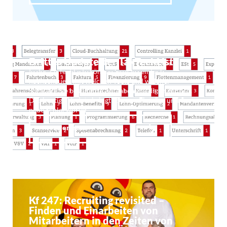
Drittes Update der TaxTechListe
In der TaxTechListe können Sie ganz einfach
nachschauen, mit welchen Tools und welcher
Software Sie bestimmte Aufgaben erledigen können.
Das heutige Update bringt 25 neue Einträge und 3
neue Schlagwörter. …
Weiterlesen
Kf 247: Recruiting revisited –
Finden und Einarbeiten von
Mitarbeitern in den Zeiten von