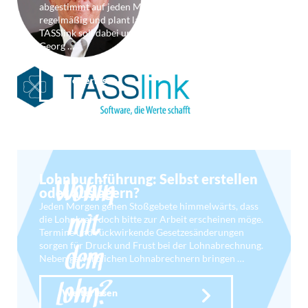
abgestimmt auf jeden Mitarbeiter aus, kontrolliert
regelmäßig und plant langfristig. Die Software
TASSlink soll dabei unterstützen. TASSlink-Entwickler
Georg …
Weiterlesen
Lohnbuchführung: Selbst erstellen
oder auslagern?
Jeden Morgen gehen Stoßgebete himmelwärts, dass
die Lohnkraft doch bitte zur Arbeit erscheinen möge.
Termine und rückwirkende Gesetzesänderungen
sorgen für Druck und Frust bei der Lohnabrechnung.
Neben gewerblichen Lohnabrechnern bringen …
Weiterlesen