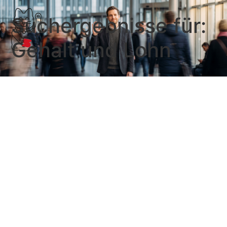
Suchergebnisse für:
Gehalt und Lohn
Gehalt und Lohn
Für die Gehaltsabrechnung in KMU,
Buchhaltungsbüro oder in einer Steuerkanzlei. …
Weiterlesen
Lexoffice Lohn & Gehalt