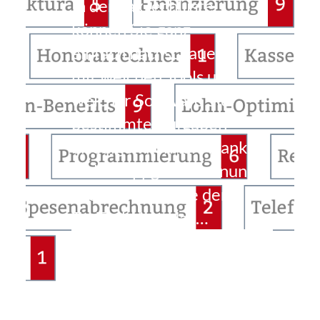
In der TaxTechListe
können Sie ganz
einfach nachschauen,
mit welchen Tools und
welcher Software Sie
bestimmte Aufgaben
erledigen können. Dank
vieler Tippgeber ist nun
das erste Update der
TaxTechListe da: …
Weiterlesen