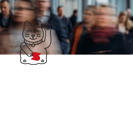
Klubticket buchen
Suchergebnisse für: 
Billwerk
Subscription
Management Software
und Recurring Billing