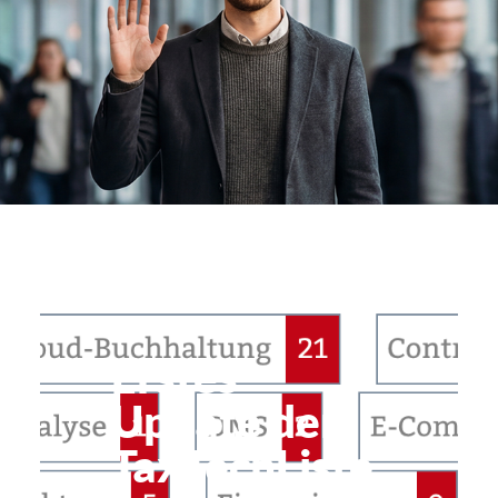
Billwerk
Erstes
Update der
TaxTechListe