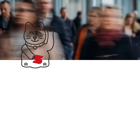
Klubticket buchen
Suchergebnisse für
Baustellen-
App
Bau-Daten fürs Büro in