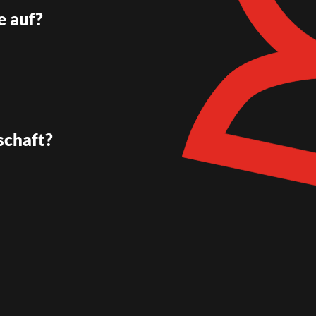
e auf?
schaft?