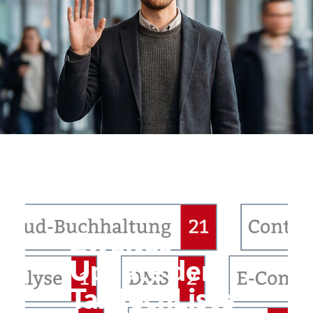
: Baustellen-App
Zweites
Update der
TaxTechListe