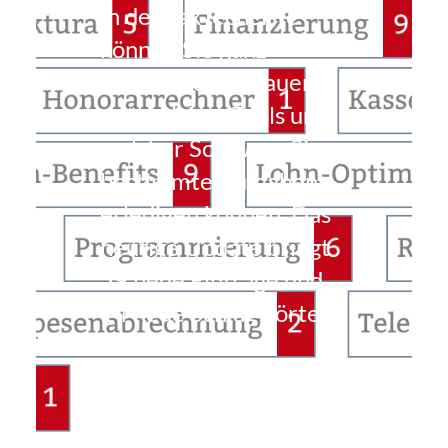
In der TaxTechListe
können Sie ganz
einfach nachschauen,
mit welchen Tools und
welcher Software Sie
bestimmte Aufgaben
erledigen können. Das
heutige Update bringt
59 neue Einträge und
14 neue Schlagwörter.
…
Weiterlesen