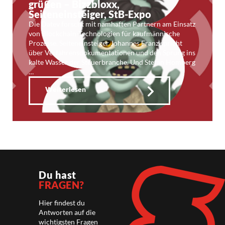
grüßen – Bizzbloxx,
Seiteneinsteiger, StB-Expo
Die Datev forscht mit namhaften Partnern am Einsatz
von Blockchain-Technologien für kaufmännische
Prozesse. Seiteneinsteiger Johannes Franz spricht
über Verfahrensdokumentationen und den Sprung ins
kalte Wasser der Steuerbranche. Und Stefan Homberg
…
Weiterlesen
Du hast
FRAGEN?
Hier findest du
Antworten auf die
wichtigsten Fragen