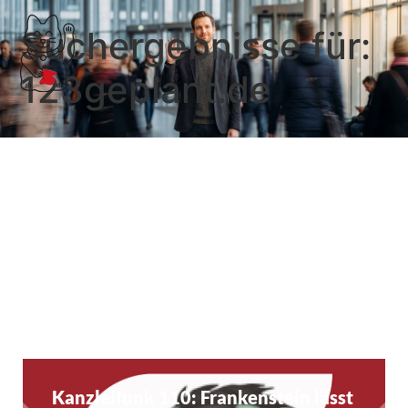
Suchergebnisse für:
123geplant.de
123geplant.de
Software zur Analyse, Planung und Beratung von
KMU. …
Weiterlesen
Kanzleifunk 110: Frankenstein lässt