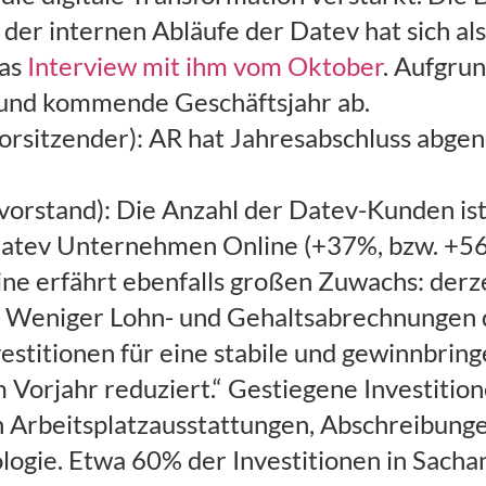
der internen Abläufe der Datev hat sich als
das
Interview mit ihm vom Oktober
. Aufgru
e und kommende Geschäftsjahr ab.
vorsitzender): AR hat Jahresabschluss abg
rstand): Die Anzahl der Datev-Kunden ist
tev Unternehmen Online (+37%, bzw. +56
ne erfährt ebenfalls großen Zuwachs: derze
r: Weniger Lohn- und Gehaltsabrechnungen
stitionen für eine stabile und gewinnbring
Vorjahr reduziert.“ Gestiegene Investition
n Arbeitsplatzausstattungen, Abschreibunge
logie. Etwa 60% der Investitionen in Sachan