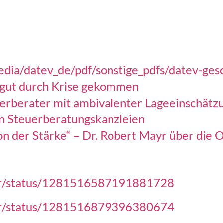
dia/datev_de/pdf/sonstige_pdfs/datev-ges
 gut durch Krise gekommen
rberater mit ambivalenter Lageeinschätz
den Steuerberatungskanzleien
ion der Stärke“ – Dr. Robert Mayr über die 
her/status/1281516587191881728
her/status/1281516879396380674