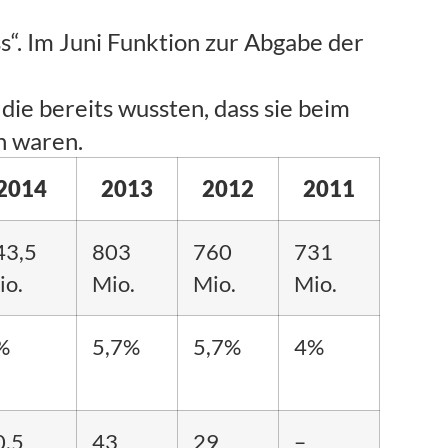
s“. Im Juni Funktion zur Abgabe der
ie bereits wussten, dass sie beim
n waren.
2014
2013
2012
2011
43,5
803
760
731
io.
Mio.
Mio.
Mio.
%
5,7%
5,7%
4%
0,5
43
29
–