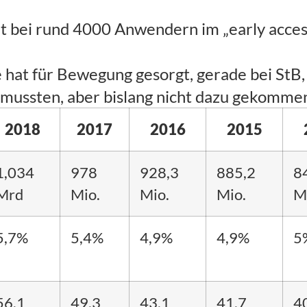
it bei rund 4000 Anwendern im „early acces
at für Bewegung gesorgt, gerade bei StB, d
 mussten, aber bislang nicht dazu gekomme
2018
2017
2016
2015
1,034
978
928,3
885,2
8
Mrd
Mio.
Mio.
Mio.
M
5,7%
5,4%
4,9%
4,9%
5
56,1
49,3
43,1
41,7
4