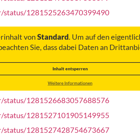
her/status/1281525263470399490
erinhalt von
Standard
. Um auf den eigentlic
 beachten Sie, dass dabei Daten an Drittan
Inhalt entsperren
Weitere Informationen
her/status/1281526683057688576
her/status/1281527101905149955
her/status/1281527428754673667