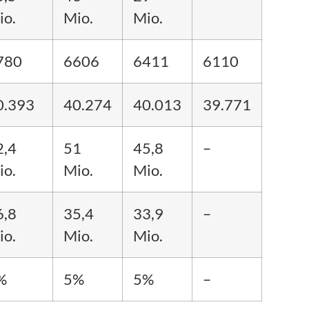
io.
Mio.
Mio.
780
6606
6411
6110
0.393
40.274
40.013
39.771
2,4
51
45,8
–
io.
Mio.
Mio.
6,8
35,4
33,9
–
io.
Mio.
Mio.
%
5%
5%
–