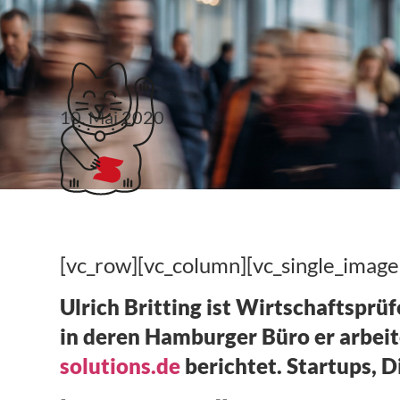
Klubticket buchen
10. Mai 2020
10 Fragen an … WP Ul
[vc_row][vc_column][vc_single_imag
Ulrich Britting ist Wirtschaftsprü
in deren Hamburger Büro er arbeit
solutions.de
berichtet. Startups, 