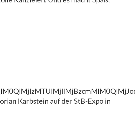
naHQlM0QlMjIzMTUlMjIlMjBzcmMlM0Q
orian Karbstein auf der StB-Expo in