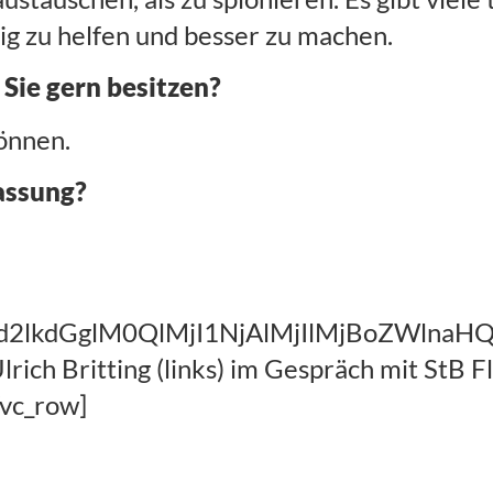
tig zu helfen und besser zu machen.
Sie gern besitzen?
önnen.
assung?
Iwd2lkdGglM0QlMjI1NjAlMjIlMjBoZWl
ich Britting (links) im Gespräch mit StB Fl
/vc_row]