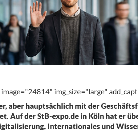
rich Britting
e image="24814" img_size="large" add_capt
fer, aber hauptsächlich mit der Geschäft
et. Auf der StB-expo.de in Köln hat er ü
Digitalisierung, Internationales und Wiss