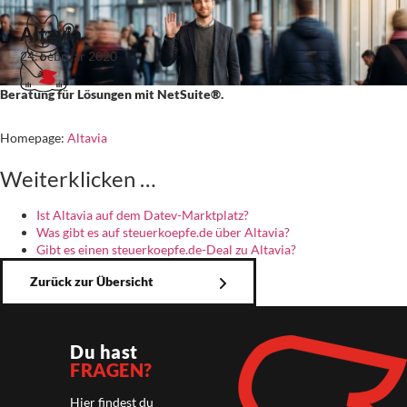
Altavia
24. Februar 2020
Beratung für Lösungen mit NetSuite®.
Homepage:
Altavia
Weiterklicken …
Ist Altavia auf dem Datev-Marktplatz?
Was gibt es auf steuerkoepfe.de über Altavia?
Gibt es einen steuerkoepfe.de-Deal zu Altavia?
Zurück zur Übersicht
Du hast
FRAGEN?
Hier findest du