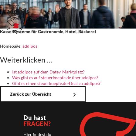
addipos
24. Februar 2020
Kassensysteme für Gastronomie, Hotel, Bäckerei
Homepage:
addipos
Weiterklicken …
Ist addipos auf dem Datev-Marktplatz?
Was gibt es auf steuerkoepfe.de über addipos?
Gibt es einen steuerkoepfe.de-Deal zu addipos?
Zurück zur Übersicht
Du hast
FRAGEN?
Hier findest du