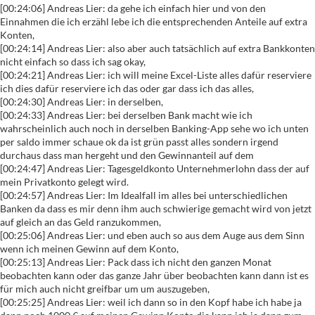
[00:24:06] Andreas Lier: da gehe ich einfach hier und von den
Einnahmen die ich erzähl lebe ich die entsprechenden Anteile auf extra
Konten,
[00:24:14] Andreas Lier: also aber auch tatsächlich auf extra Bankkonten
nicht einfach so dass ich sag okay,
[00:24:21] Andreas Lier: ich will meine Excel-Liste alles dafür reserviere
ich dies dafür reserviere ich das oder gar dass ich das alles,
[00:24:30] Andreas Lier: in derselben,
[00:24:33] Andreas Lier: bei derselben Bank macht wie ich
wahrscheinlich auch noch in derselben Banking-App sehe wo ich unten
per saldo immer schaue ok da ist grün passt alles sondern irgend
durchaus dass man hergeht und den Gewinnanteil auf dem
[00:24:47] Andreas Lier: Tagesgeldkonto Unternehmerlohn dass der auf
mein Privatkonto gelegt wird.
[00:24:57] Andreas Lier: Im Idealfall im alles bei unterschiedlichen
Banken da dass es mir denn ihm auch schwierige gemacht wird von jetzt
auf gleich an das Geld ranzukommen,
[00:25:06] Andreas Lier: und eben auch so aus dem Auge aus dem Sinn
wenn ich meinen Gewinn auf dem Konto,
[00:25:13] Andreas Lier: Pack dass ich nicht den ganzen Monat
beobachten kann oder das ganze Jahr über beobachten kann dann ist es
für mich auch nicht greifbar um um auszugeben,
[00:25:25] Andreas Lier: weil ich dann so in den Kopf habe ich habe ja