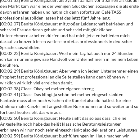
[00:01:52] Benita Königbauer: als System damals vor 5 Jahren als das auf
den Markt kam war eine der wenigen Glücklichen sozusagen die als erste
davon erfahren haben und hat mich dann sofort zum Café TASS
professional ausbilden lassen hat das jetzt fünf Jahre lang,
[00:02:07] Benita Königbauer: mit großer Leidenschaft betrieben und
sehr viel Freude daran gehabt und sehr viel mit glücklichen
Unternehmern arbeiten dürfen und hat mich jetzt entschieden mich
darauf zu konzentrieren weitere profetas professionnels in deutscher
Sprache auszubilden.
[00:02:22] Benita Königbauer: Weil mein Tag hat auch nur 24 Stunden
ich kann nur eine gewisse Handvoll von Unternehmern in meinem Leben
berühren.
[00:02:29] Benita Königbauer: Aber wenn ich jedem Unternehmer einen
Prophet fast professional an die Seite stellen kann dann können wir
wirklich wirklich viel erreichen damit.
[00:02:38] Claas: Okay bei meiner eigenen streng.
[00:02:41] Claas: Das klingt ja schön bei meiner eingeschränkten
Fantasie muss aber noch wischen die Kanzlei also du hattest für eine
stinknormale Kanzlei mit angestellten Büroräumen und so weiter und so
fort und heute sieht das wie aus.
[00:02:50] Benita Königbauer: Heute sieht das so aus dass ich eine
Angestellte noch habe das heißt klassische Beratungsleistungen
erbringen wir nur noch sehr eingeschränkt also deklarations Leistungen
[00:02:59] Benita Königbauer: buchführungen im Haus machen wir