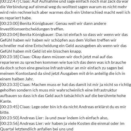
[00:22:47] Claas: Auf Aufnahme und sage einfach noch mal zack da war
die Verbindung auf einmal weg du wolltest sagen warum es nicht mehr
wird rein rechnerisch aber warmes doch ein Unterschied macht weil ich
es repariert habe.
[00:23:00] Benita Königbauer: Genau weil wir dann andere
Investitionsentscheidungen treffen.
[00:23:04] Benita Königbauer: Das ist einfach so dass wir wenn wir das
Gefühl haben wir haben wir schöpfen aus dem Vollen treffen wir
schneller mal eine Entscheidung ein Geld auszugeben als wenn wir das
Gefühl haben mit Geld ist ein bisschen knapp.
[00:23:18] Claas: Okay dann müssen wir doch jetzt mal auf das
reparieren zu sprechen kommen wie tue ich das denn was ich brauche
da doch schon eine gewisse Infrastruktur an mir einfach zu sagen bei
meinem Kontostand da sind jetzt Ausgaben mit drin anteilig die ich in
einem halben Jahr.
[00:23:33] Claas: Machen muss er hat das damit ist mir ja nicht so richtig
geholfen sondern ich muss mir wahrscheinlich eine Infrastruktur
aufbauen so dass ich das Geld auch tatsächlich auf die berühmte hohe
Kante.
[00:23:45] Claas: Lege oder bin ich da nicht Andreas erklärst du es mir
bitte.
[00:23:50] Andreas Lier: Ja und zwar indem ich einfach also,
[00:23:56] Andreas Lier: wir haben ja viele Kosten die einmal oder im
Quartal letztendlich anfallen bei uns und