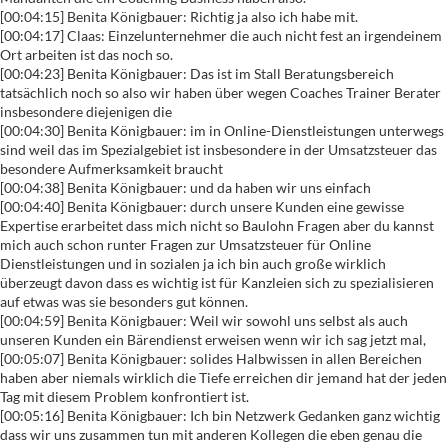
[00:04:15] Benita Königbauer: Richtig ja also ich habe mit.
[00:04:17] Claas: Einzelunternehmer die auch nicht fest an irgendeinem
Ort arbeiten ist das noch so.
[00:04:23] Benita Königbauer: Das ist im Stall Beratungsbereich
tatsächlich noch so also wir haben über wegen Coaches Trainer Berater
insbesondere diejenigen die
[00:04:30] Benita Königbauer: im in Online-Dienstleistungen unterwegs
sind weil das im Spezialgebiet ist insbesondere in der Umsatzsteuer das
besondere Aufmerksamkeit braucht
[00:04:38] Benita Königbauer: und da haben wir uns einfach
[00:04:40] Benita Königbauer: durch unsere Kunden eine gewisse
Expertise erarbeitet dass mich nicht so Baulohn Fragen aber du kannst
mich auch schon runter Fragen zur Umsatzsteuer für Online
Dienstleistungen und in sozialen ja ich bin auch große wirklich
überzeugt davon dass es wichtig ist für Kanzleien sich zu spezialisieren
auf etwas was sie besonders gut können.
[00:04:59] Benita Königbauer: Weil wir sowohl uns selbst als auch
unseren Kunden ein Bärendienst erweisen wenn wir ich sag jetzt mal,
[00:05:07] Benita Königbauer: solides Halbwissen in allen Bereichen
haben aber niemals wirklich die Tiefe erreichen dir jemand hat der jeden
Tag mit diesem Problem konfrontiert ist.
[00:05:16] Benita Königbauer: Ich bin Netzwerk Gedanken ganz wichtig
dass wir uns zusammen tun mit anderen Kollegen die eben genau die