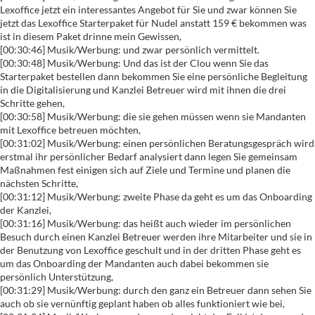
Lexoffice jetzt ein interessantes Angebot für Sie und zwar können Sie
jetzt das Lexoffice Starterpaket für Nudel anstatt 159 € bekommen was
ist in diesem Paket drinne mein Gewissen,
[00:30:46] Musik/Werbung: und zwar persönlich vermittelt.
[00:30:48] Musik/Werbung: Und das ist der Clou wenn Sie das
Starterpaket bestellen dann bekommen Sie eine persönliche Begleitung
in die Digitalisierung und Kanzlei Betreuer wird mit ihnen die drei
Schritte gehen,
[00:30:58] Musik/Werbung: die sie gehen müssen wenn sie Mandanten
mit Lexoffice betreuen möchten,
[00:31:02] Musik/Werbung: einen persönlichen Beratungsgespräch wird
erstmal ihr persönlicher Bedarf analysiert dann legen Sie gemeinsam
Maßnahmen fest einigen sich auf Ziele und Termine und planen die
nächsten Schritte,
[00:31:12] Musik/Werbung: zweite Phase da geht es um das Onboarding
der Kanzlei,
[00:31:16] Musik/Werbung: das heißt auch wieder im persönlichen
Besuch durch einen Kanzlei Betreuer werden ihre Mitarbeiter und sie in
der Benutzung von Lexoffice geschult und in der dritten Phase geht es
um das Onboarding der Mandanten auch dabei bekommen sie
persönlich Unterstützung,
[00:31:29] Musik/Werbung: durch den ganz ein Betreuer dann sehen Sie
auch ob sie vernünftig geplant haben ob alles funktioniert wie bei,