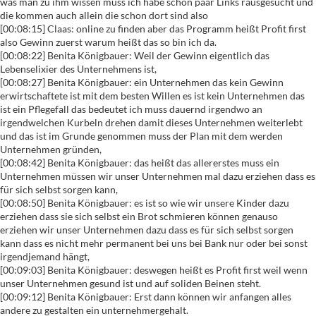
was man zu ihm wissen muss ich habe schon paar Links rausgesucht und
die kommen auch allein die schon dort sind also
[00:08:15] Claas: online zu finden aber das Programm heißt Profit first
also Gewinn zuerst warum heißt das so bin ich da.
[00:08:22] Benita Königbauer: Weil der Gewinn eigentlich das
Lebenselixier des Unternehmens ist,
[00:08:27] Benita Königbauer: ein Unternehmen das kein Gewinn
erwirtschaftete ist mit dem besten Willen es ist kein Unternehmen das
ist ein Pflegefall das bedeutet ich muss dauernd irgendwo an
irgendwelchen Kurbeln drehen damit dieses Unternehmen weiterlebt
und das ist im Grunde genommen muss der Plan mit dem werden
Unternehmen gründen,
[00:08:42] Benita Königbauer: das heißt das allererstes muss ein
Unternehmen müssen wir unser Unternehmen mal dazu erziehen dass es
für sich selbst sorgen kann,
[00:08:50] Benita Königbauer: es ist so wie wir unsere Kinder dazu
erziehen dass sie sich selbst ein Brot schmieren können genauso
erziehen wir unser Unternehmen dazu dass es für sich selbst sorgen
kann dass es nicht mehr permanent bei uns bei Bank nur oder bei sonst
irgendjemand hängt,
[00:09:03] Benita Königbauer: deswegen heißt es Profit first weil wenn
unser Unternehmen gesund ist und auf soliden Beinen steht.
[00:09:12] Benita Königbauer: Erst dann können wir anfangen alles
andere zu gestalten ein unternehmergehalt.