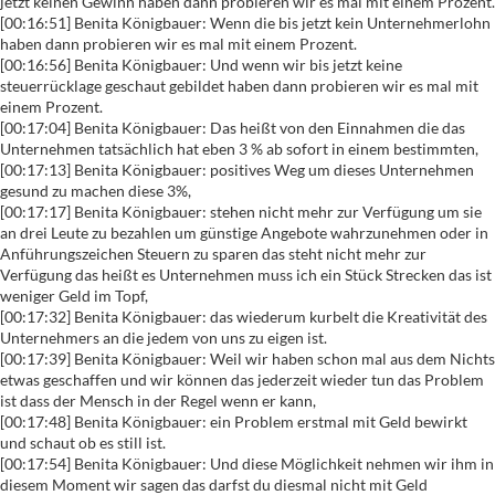
jetzt keinen Gewinn haben dann probieren wir es mal mit einem Prozent.
[00:16:51] Benita Königbauer: Wenn die bis jetzt kein Unternehmerlohn
haben dann probieren wir es mal mit einem Prozent.
[00:16:56] Benita Königbauer: Und wenn wir bis jetzt keine
steuerrücklage geschaut gebildet haben dann probieren wir es mal mit
einem Prozent.
[00:17:04] Benita Königbauer: Das heißt von den Einnahmen die das
Unternehmen tatsächlich hat eben 3 % ab sofort in einem bestimmten,
[00:17:13] Benita Königbauer: positives Weg um dieses Unternehmen
gesund zu machen diese 3%,
[00:17:17] Benita Königbauer: stehen nicht mehr zur Verfügung um sie
an drei Leute zu bezahlen um günstige Angebote wahrzunehmen oder in
Anführungszeichen Steuern zu sparen das steht nicht mehr zur
Verfügung das heißt es Unternehmen muss ich ein Stück Strecken das ist
weniger Geld im Topf,
[00:17:32] Benita Königbauer: das wiederum kurbelt die Kreativität des
Unternehmers an die jedem von uns zu eigen ist.
[00:17:39] Benita Königbauer: Weil wir haben schon mal aus dem Nichts
etwas geschaffen und wir können das jederzeit wieder tun das Problem
ist dass der Mensch in der Regel wenn er kann,
[00:17:48] Benita Königbauer: ein Problem erstmal mit Geld bewirkt
und schaut ob es still ist.
[00:17:54] Benita Königbauer: Und diese Möglichkeit nehmen wir ihm in
diesem Moment wir sagen das darfst du diesmal nicht mit Geld