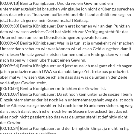
[00:09:18] Benita Königbauer: Und da wo ein Gewinn und ein
unternehmergehalt ist brauchen wir glaube ich nicht drüber zu sprechen
dass da auch das Finanzamt auftaucht und die Hand aufhält und sagt so
jetzt hätte ich gerne mein Gemeinschaft Beitrag.
[00:09:30] Benita Königbauer: Dann erst kommen wir an den Punkt an
dem wir wissen welches Geld hat sächlich zur Verfügung steht für das
Unternehmen um seine Dienstleistungen zu gewährleisten.
[00:09:40] Benita Königbauer: Was in ja tun ist ja umgekehrt wir machen
Umsatz dann schauen wir was können wir alles an Geld ausgeben damit
wir diesen Umsatz gewährleisten können und am Ende gucken wir mal
nach haben wir denn überhaupt einen Gewinn,
[00:09:54] Benita Königbauer: und jetzt muss ich mal ganz ehrlich sagen
ja ich produziere auch DWA so da habt lange Zeit trete aus produziert
aber mal wir wissen glaube ich alle dass das was da unten in der Zeile
vorläufiger Gewinn steht,
[00:10:04] Benita Königbauer: mitnichten der Gewinn ist.
[00:10:07] Benita Königbauer: Da ist noch kein unter Erde speziell beim
Einzelunternehmer der ist noch kein unternehmergehalt weg da ist noch
keine Altersvorsorge bezahlter ist noch keine Krankenversicherung weg
da ist noch da ist noch ist er noch keine Steuern berücksichtigt das ist
alles noch nicht passiert also das was da unten steht ist definitiv nicht
der Gewinn
[00:10:24] Benita Königbauer: und der bringt dir klingst ja nicht fertig
unsere Mandanten zu erklären,