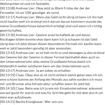
Weihnachten ist und ich feststelle.
[00:13:08] Andreas Lier: Okay jetzt zu Black Friday der der der
Fernseher ist um 50% günstiger als sonst.
[00:13:17] Andreas Lier: Wenn das Geld nicht übrig ist kann ich ihn halt
nicht kaufen weil ich erstmal mich darum darum kümmern musste das
meine Grundbedürfnisse tatsächlich erledigt sind und wenn ich richtig
gewirtschaftet,
[00:13:30] Andreas Lier: Gewinn erwirtschaftete ab und davon
Rücklagen bilden konnte okay dann kann ich ja schauen ist das Geld
übrig dass ich jetzt diesen diesen besonderen Fernseh mir kaufen kann
weil er jetzt besonders günstig ist aber ansonsten,
[00:13:42] Andreas Lier: es ist halt nicht so und deswegen ja also erstmal
den Gewinn bei der Gewinn in dieser Formel beinhaltet eben auch so
den Unternehmerlohn alles meine Grundbedürfnisse damit ich
letztendlich weiter existieren kann um das Unternehmen auch.
[00:13:57] Andreas Lier: Ja am Leben zu erhalten.
[00:13:59] Claas: Okay also es ist nicht einfach damit getan dass ich mir
eine schöne Summe am Anfang des Monats aus zahle sondern ich muss
mir und Brunner eine Infrastruktur schaffen wenn ihr jetzt bei.
[00:14:10] Claas: Beim was ich ja wie mir Einzelunternehmer ankommt
worauf guckt ihr zuerst und was für Schritte geht ihr mit dem durch um
dann was aufzubauen.
[00:14:21] Benita Königbauer: Wer von uns.