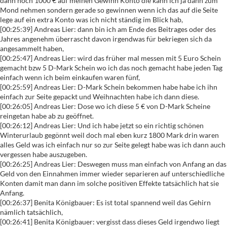
dann noch 1000 € auf meinen Gewinn Konto die kann ich ja dann zum
Mond nehmen sondern gerade so gewinnen wenn ich das auf die Seite
lege auf ein extra Konto was ich nicht ständig im Blick hab,
[00:25:39] Andreas Lier: dann bin ich am Ende des Beitrages oder des
Jahres angenehm überrascht davon irgendwas für bekriegen sich da
angesammelt haben,
[00:25:47] Andreas Lier: wird das früher mal messen mit 5 Euro Schein
gemacht bzw 5 D-Mark Schein wo ich das noch gemacht habe jeden Tag
einfach wenn ich beim einkaufen waren fünf,
[00:25:59] Andreas Lier: D-Mark Schein bekommen habe habe ich ihn
einfach zur Seite gepackt und Weihnachten habe ich dann diese.
[00:26:05] Andreas Lier: Dose wo ich diese 5 € von D-Mark Scheine
reingetan habe ab zu geöffnet.
[00:26:12] Andreas Lier: Und ich habe jetzt so ein richtig schönen
Winterurlaub gegönnt weil doch mal eben kurz 1800 Mark drin waren
alles Geld was ich einfach nur so zur Seite gelegt habe was ich dann auch
vergessen habe auszugeben.
[00:26:25] Andreas Lier: Deswegen muss man einfach von Anfang an das
Geld von den Einnahmen immer wieder separieren auf unterschiedliche
Konten damit man dann im solche positiven Effekte tatsächlich hat sie
Anfang.
[00:26:37] Benita Königbauer: Es ist total spannend weil das Gehirn
nämlich tatsächlich,
[00:26:41] Benita Königbauer: vergisst dass dieses Geld irgendwo liegt