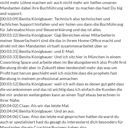
nicht mehr Löhne machen wir auch nicht mehr wir helfen unseren
Mandanten dabei ihre Buchführung selber zu machen das hast Du big
and support.
[00:03:09] Benita Königbauer: Technisch also technischen und
fachlichen Support hinfallen und wir holen uns dann die Buchführung
für Jahresabschluss und Steuererklärung und das ist alles.
[00:03:22] Benita Königbauer: Gigi Bereichen einer Mitarbeiterin
meiner Steuerfachwirt sind die das in ihrem Home-Office macht und
direkt mit den Mandanten virtuell zusammenarbeitet über so
[00:03:31] Benita Königbauer: und E-Mail.
[00:03:33] Benita Königbauer: Und ich sitz hier in München in einem
Coworking Space und arbeite eben im Beratungsbereich also Profit first
Beratung direkt aber in Zukunft eben tendenziell mehr das was um
Profit hast herum geschieht weil ich möchte dass die prophets fast
Beratung in meinem professional anmachen
[00:03:52] Benita Königbauer: weil ich will dass es denen gut geht dass
die vorankommen und das ist wichtig dass ich einfach die Kunden die
bei mir anderen weitergeben kann an einen Topf etwas berechnen in
Ihrer Nähe.
[00:04:02] Claas: Als wir das letzte Mal.
[00:04:04] Benita Königbauer: Und an aus.
[00:04:06] Claas: Also das letzte mal gesprochen hatten da warst du
auch er spezialisiert hast du gesagt du interessierst dich besonders für
Mandanten die ein Coaching Business haben also.