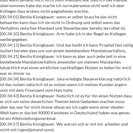
übernommen habe das mache ich normalerweise nicht weil ich dem
Kollegen dass erstens nicht wegnehmen möchte,
[00:34:01] Benita Königbauer: wenn er selber brauche das nicht
behaarten kann dass ich sie nicht in Ordnung und selbst wenn das
Verhältnis zwischen Mandant und Steuerberater bereits zerrüttet ist,
[00:34:10] Benita Königbauer: Arm habe ich in der Regel an Kollegen
weitergegeben.
[00:34:13] Benita Königbauer: Und das heißt ich kann Prophet fast völlig
isoliert beraten dass uns von einem bestehendem Mandatsverhältnis,
[00:34:21] Benita Königbauer: ich kann es aber auch jederzeit in eine
bestehende Mandatsverhältnis anwenden um meinem Mandanten
tatsächlich mal einen wirklichen nachhaltigen Nutzen zu beten für mich
war es immer so,
[00:34:34] Benita Königbauer: Jana erledigte Steuererklärung natürlich
ist das nutzen natürlich ist es nutzen wenn ich meinen Kunden ärgern
vom mit dem Finanzamt vom Hals halte.
[00:34:43] Benita Königbauer: Natürlich ist es für ihn einen Nutzen dass
er sich um seine steuerlichen Themen keine Gedanken machen muss
aber das war für mich immer etwas wo ich sagte wenn einer idealen
Welt kann er das bei 90000 Kanzleien in Deutschland haben was genau
ist ein Alleinstellungsmerkmal.
[00:34:57] Benita Königbauer: Wo warum soll er mit mir arbeiten und
nicht mit irgendjemand sonst.