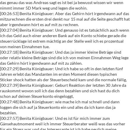
das genau das was Andreas sagt es ist bei ja bewusst wissen wir wenn
nimmt immer 5D Mark weg und legen die wohin.
[00:26:53] Benita Königbauer: Aber das Gehirn hört irgendwann auf das
mitzurechnen die ersten drei denkt nur 15 mal auf die Seite geschafft hat
aber irgendwann hört es auf mit zu rechnen.
[00:27:04] Benita Königbauer: Und genauso ist es tatsächlich auch wenn
ich das Geld auch einer anderen Bank auf ein Konto schiebe gerade die
steuerrücklage ist extrem mächtig an der Stelle weil ich es prozentual
von meinen Einnahmen tue.
[00:27:18] Benita Königbauer: Und das ja immer kleine Beträge sind
oder relativ kleine Beträge sind die ich von meinen Einnahmen Weg lege
das Gehirn hört irgendwann auf mit zu zählen.
[00:27:29] Benita Königbauer: Und ich habe so oft in den letzten fünf
Jahren erlebt das Mandanten im ersten Moment diesen typischen
Sticker shock hatten als der Steuerbescheid kam und die normale fällig,
[00:27:39] Benita Königbauer: Geburt Reaktion der letzten 30 Jahre da
rauskommt wovon soll ich das denn bezahlen und sich hast du dich
schon auf deinen Steuerkonto eingeloggt,
[00:27:48] Benita Königbauer: wie mache ich mal schnell und dann
loggen die sich auf ja Steuerkonto ein und alles da ich kann das ja
bezahlen.
[00:27:57] Benita Königbauer: Und es ist für mich immer zum
Gänsehautmoment weil ich immer Steuerberater weiß was das vorher
für ein Stress war und das Interessante ist ich habe neulich meine