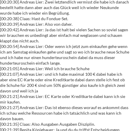
[00:20:30] Andreas Lier: Zwei letztendlich vermisst die habe ich danach
bestellt hatte dann aber auch das Glück weil ich wieder Neukunde
wurde habe ich wieder ein Begrüßung.
[00:20:38] Claas: Hast du Fondue-Set.
[00:20:39] Andreas Lier: Also von daher.
[00:20:42] Andreas Lier: Ja das ist halt bei vielen Sachen so soviel sagen
wir brauchen es unbedingt aber einfach mal weglassen und schauen
klappt das nicht auch.
[00:20:54] Andreas Lier: Oder wenn ich jetzt zum einkaufen gehe wenn
ich am Samstag einkaufen gehe und sagt so wo ich brauche neue Schuhe
und ich habe nur einen hunderteuroschein dabei da muss dieser
hunderteuroschein einfach lange.
[00:21:05] Andreas Lier: Weil ich brauche Schuhe
[00:21:07] Andreas Lier: und ich habe maximal 100 € dabei habe ich
aber eine EC-Karte oder eine Kreditkarte dabei dann stelle ich fest ob
die Schuhe für 200 € sind um 50% günstiger also kaufe ich gleich zwei
davon und weil ich ja
[00:21:21] Andreas Lier: EC Karte oder Kreditkarte dabei kann ich sie
mir kaufen.
[00:21:27] Andreas Lier: Das ist ebenso dieses worauf es ankommt dass
ich schau welche Ressourcen habe ich tatsächlich und was kann ich
davon bauen.
[00:21:35] Claas: Also Ausgaben Ausgaben Disziplin.
[00:21:39] Benita Königbauer: Ja und du du triffst Entscheidungen