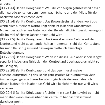
anders.
[00:21:44] Benita Königbauer: Weil dir vor Augen geführt wird dass du
dich gerade zwischen dem neuen paar Schuhe und der Miete für den
nächsten Monat entscheidest.
[00:21:54] Benita Königbauer: Das Bewusstsein ist anders weißt du
wenn alles auf einem Konto liegt dann ist ja in dem Umsatz vom
November auch einen Anteil von der Berufshaftpflichtversicherung drin
die im Mai nächsten Jahres abgebucht wird.
[00:22:09] Benita Königbauer: Das kann aber mein Gehirn auf den
Kontostand nicht auseinanderhalten momentan sieht der Kontostand
für mich flauschig aus und deswegen treffe ich flauschige
Entscheidungen.
[00:22:21] Benita Königbauer: Wenn ich dieses Geld aber schon längst
separiert habe ganz fühlt sich der Kontostand überhaupt gar nicht so
flauschig an,
[00:22:28] Benita Königbauer: und das beeinflusst meine
Entscheidungsfindung das ist ein ganz großer Kritikpunkt wo viele
immer sagen gerade Steuerberater logisch wir denken natürlich in
diesen Kategorien ja aber das Geld wird ja nicht mehr nur weil wir's
verteilen.
[00:22:41] Benita Königbauer: Richtig im ersten Schritt wird es nicht
mehr aber wenn man es über den Zeitraum beobachtet ist wird
durchaus mehr.