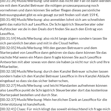
[00:31:34] Musik/Werbung: und wenn das nicht der Fall ist dann werden
sie mit dem Kanzlei Betreuer die nötigen prozessanpassung noch
vornehmen und dann können Sie selber fliegen dieses persönliche
betreuungspaket gibt es wie gesagt zurzeit finden soll statt 159 €,
[00:31:48] Musik/Werbung: also anmelden lohnt sich am schnellsten
geht das natürlich auf Lexoffice. De Schrägstrich Steuerberater oder
Aufstocker ver.de in den Deals dort finden Sie auch den Eintrag von
Lexoffice,
[00:31:59] Musik/Werbung: also nicht lange zögern sondern lassen Sie
sich persönlich beraten und mit in die Cloud helfen.
[00:32:05] Musik/Werbung: Mit den ganzen Betreuern und dem
Starterpaket von Lexoffice dann gehören sie dazu dann können Sie das
nächste Mal wenn ein Mann dann fragte können Sie auch Lexoffice
Antworten mit aber sowas von denn sie haben ja nicht nur sich und Ihre
Mitarbeiter,
[00:32:18] Musik/Werbung: durch den Kanzlei Betreuer schulen lassen
sondern habe ich den Kanzlei Betreuer Lexoffice in ihre Kanzlei Abläufe
eingebaut so dass sie das sicher beherrschen,
[00:32:27] Musik/Werbung: und leicht Mandanten aufnehmen können
also Lexoffice punkt de Schrägstrich Steuerberater dort das kostenlose
Starterpaket bestellen und durch Star.
[00:32:37] Musik/Werbung: Mein herzlichen Dank an Lexoffice für die
Unterstützung ist kanzleifunk.
[00:32:41] Claas: Für mich klingt das soweit einleuchtend ich frage mich