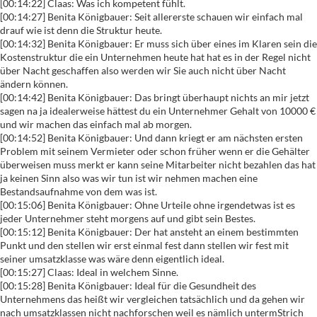
[00:14:22] Claas: Was ich kompetent fühlt.
[00:14:27] Benita Königbauer: Seit allererste schauen wir einfach mal
drauf wie ist denn die Struktur heute.
[00:14:32] Benita Königbauer: Er muss sich über eines im Klaren sein die
Kostenstruktur die ein Unternehmen heute hat hat es in der Regel nicht
über Nacht geschaffen also werden wir Sie auch nicht über Nacht
ändern können.
[00:14:42] Benita Königbauer: Das bringt überhaupt nichts an mir jetzt
sagen na ja idealerweise hättest du ein Unternehmer Gehalt von 10000 €
und wir machen das einfach mal ab morgen.
[00:14:52] Benita Königbauer: Und dann kriegt er am nächsten ersten
Problem mit seinem Vermieter oder schon früher wenn er die Gehälter
überweisen muss merkt er kann seine Mitarbeiter nicht bezahlen das hat
ja keinen Sinn also was wir tun ist wir nehmen machen eine
Bestandsaufnahme von dem was ist.
[00:15:06] Benita Königbauer: Ohne Urteile ohne irgendetwas ist es
jeder Unternehmer steht morgens auf und gibt sein Bestes.
[00:15:12] Benita Königbauer: Der hat ansteht an einem bestimmten
Punkt und den stellen wir erst einmal fest dann stellen wir fest mit
seiner umsatzklasse was wäre denn eigentlich ideal.
[00:15:27] Claas: Ideal in welchem Sinne.
[00:15:28] Benita Königbauer: Ideal für die Gesundheit des
Unternehmens das heißt wir vergleichen tatsächlich und da gehen wir
nach umsatzklassen nicht nachforschen weil es nämlich untermStrich