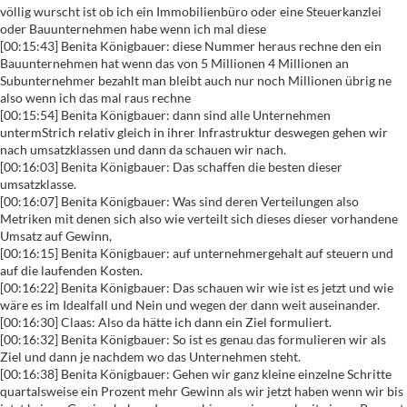
völlig wurscht ist ob ich ein Immobilienbüro oder eine Steuerkanzlei
oder Bauunternehmen habe wenn ich mal diese
[00:15:43] Benita Königbauer: diese Nummer heraus rechne den ein
Bauunternehmen hat wenn das von 5 Millionen 4 Millionen an
Subunternehmer bezahlt man bleibt auch nur noch Millionen übrig ne
also wenn ich das mal raus rechne
[00:15:54] Benita Königbauer: dann sind alle Unternehmen
untermStrich relativ gleich in ihrer Infrastruktur deswegen gehen wir
nach umsatzklassen und dann da schauen wir nach.
[00:16:03] Benita Königbauer: Das schaffen die besten dieser
umsatzklasse.
[00:16:07] Benita Königbauer: Was sind deren Verteilungen also
Metriken mit denen sich also wie verteilt sich dieses dieser vorhandene
Umsatz auf Gewinn,
[00:16:15] Benita Königbauer: auf unternehmergehalt auf steuern und
auf die laufenden Kosten.
[00:16:22] Benita Königbauer: Das schauen wir wie ist es jetzt und wie
wäre es im Idealfall und Nein und wegen der dann weit auseinander.
[00:16:30] Claas: Also da hätte ich dann ein Ziel formuliert.
[00:16:32] Benita Königbauer: So ist es genau das formulieren wir als
Ziel und dann je nachdem wo das Unternehmen steht.
[00:16:38] Benita Königbauer: Gehen wir ganz kleine einzelne Schritte
quartalsweise ein Prozent mehr Gewinn als wir jetzt haben wenn wir bis