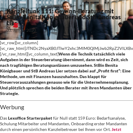
Kanzleifunk 111: Gewinn-Beratung mit
StBin Benita Königbauer und StB Andreas
Lier
03. Januar 2020
[vc_row][vc_column]
[vc_raw_html]JTNDc2NyaXB0JTIwY2xhc3MlM0QlMjJwb2RpZ2VlLX
[/vc_raw_html][vc_column_text]
Wenn die Technik tatsächlich viele
Aufgaben in der Steuerberatung übernimmt, dann wird es Zeit, sich
nach tragfähigen Beratungsanlässen umzusehen. StBin Benita
Königbauer und StB Andreas Lier setzen dabei auf „Profit first“: Eine
Methode, um mit Finanzen hauszuhalten. Das klappt für
Steuervorauszahlungen genauso wie für die Unternehmensplanung.
Und plötzlich sprechen die beiden Berater mit ihren Mandanten über
Strategie.
Werbung
Das
Lexoffice Starterpaket
für Null statt 159 Euro: Bedarfsanalyse,
Schulung Mitarbeiter und Mandanten, Onboarding erster Mandanten
durch einen persönlichen Kanzleibetreuer bei Ihnen vor Ort.
Jetzt