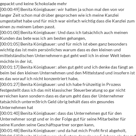
gepackt und keine Schokolade mehr
[00:00:49] Benita Königbauer: wir hatten ja schon mal den von vor
langer Zeit schon mal drüber gesprochen wie ich meine Kanzlei
umgestaltet habe und für mich war einfach wichtig dass die Kanzlei zum
einen zu meinem Leben passt.
[00:01:00] Benita Königbauer: Und dass ich tatsächlich auch meinen
Kunden das bete was ich am besten gehangen,
[00:01:05] Benita Königbauer: und für mich ist eben ganz besonders
wichtig das ist mein persönliches warum dass es den kleinen und
mittelständischen Unternehmern gut geht weil ich in einer Welt leben
möchte in der ist,
[00:01:17] Benita Königbauer: allen gut geht und ich denke das fängt an
beim bei den kleinen Unternehmen und den Mittelstand und insofern ist
es das worauf ich nicht konzentriert habe,
[00:01:27] Benita Königbauer: und ich habe frühzeitig in Prozess
festgestellt dass ich das mit klassischer Steuerberatung so gar nicht
erreichen kann sondern dass es darum geht dass der Unternehmer
tatsächlich untermStrich Geld übrig behält dass ein gesundes
Unternehmen hat
[00:01:40] Benita Königbauer: dass das Unternehmen gut für den
Unternehmer sorgt und er in der Folge gut für seine Mitarbeiter für
seine Kunden seine Geschäftspartner sorgen kann,
[00:01:48] Benita Königbauer: und da hat mich Profit first abgeholt,