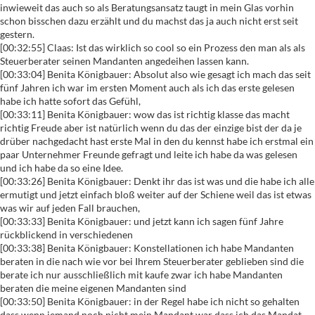
inwieweit das auch so als Beratungsansatz taugt in mein Glas vorhin
schon bisschen dazu erzählt und du machst das ja auch nicht erst seit
gestern.
[00:32:55] Claas: Ist das wirklich so cool so ein Prozess den man als als
Steuerberater seinen Mandanten angedeihen lassen kann.
[00:33:04] Benita Königbauer: Absolut also wie gesagt ich mach das seit
fünf Jahren ich war im ersten Moment auch als ich das erste gelesen
habe ich hatte sofort das Gefühl,
[00:33:11] Benita Königbauer: wow das ist richtig klasse das macht
richtig Freude aber ist natürlich wenn du das der einzige bist der da je
drüber nachgedacht hast erste Mal in den du kennst habe ich erstmal ein
paar Unternehmer Freunde gefragt und leite ich habe da was gelesen
und ich habe da so eine Idee.
[00:33:26] Benita Königbauer: Denkt ihr das ist was und die habe ich alle
ermutigt und jetzt einfach bloß weiter auf der Schiene weil das ist etwas
was wir auf jeden Fall brauchen,
[00:33:33] Benita Königbauer: und jetzt kann ich sagen fünf Jahre
rückblickend in verschiedenen
[00:33:38] Benita Königbauer: Konstellationen ich habe Mandanten
beraten in die nach wie vor bei Ihrem Steuerberater geblieben sind die
berate ich nur ausschließlich mit kaufe zwar ich habe Mandanten
beraten die meine eigenen Mandanten sind
[00:33:50] Benita Königbauer: in der Regel habe ich nicht so gehalten
dass wenn jemand noch nicht mein Mandant war dass ich das Mandat