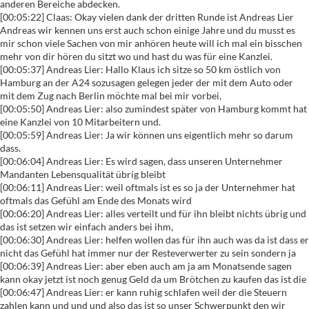
anderen Bereiche abdecken.
[00:05:22] Claas: Okay vielen dank der dritten Runde ist Andreas Lier
Andreas wir kennen uns erst auch schon einige Jahre und du musst es
mir schon viele Sachen von mir anhören heute will ich mal ein bisschen
mehr von dir hören du sitzt wo und hast du was für eine Kanzlei.
[00:05:37] Andreas Lier: Hallo Klaus ich sitze so 50 km östlich von
Hamburg an der A24 sozusagen gelegen jeder der mit dem Auto oder
mit dem Zug nach Berlin möchte mal bei mir vorbei,
[00:05:50] Andreas Lier: also zumindest später von Hamburg kommt hat
eine Kanzlei von 10 Mitarbeitern und.
[00:05:59] Andreas Lier: Ja wir können uns eigentlich mehr so darum
dass.
[00:06:04] Andreas Lier: Es wird sagen, dass unseren Unternehmer
Mandanten Lebensqualität übrig bleibt
[00:06:11] Andreas Lier: weil oftmals ist es so ja der Unternehmer hat
oftmals das Gefühl am Ende des Monats wird
[00:06:20] Andreas Lier: alles verteilt und für ihn bleibt nichts übrig und
das ist setzen wir einfach anders bei ihm,
[00:06:30] Andreas Lier: helfen wollen das für ihn auch was da ist dass er
nicht das Gefühl hat immer nur der Resteverwerter zu sein sondern ja
[00:06:39] Andreas Lier: aber eben auch am ja am Monatsende sagen
kann okay jetzt ist noch genug Geld da um Brötchen zu kaufen das ist die
[00:06:47] Andreas Lier: er kann ruhig schlafen weil der die Steuern
zahlen kann und und und also das ist so unser Schwerpunkt den wir