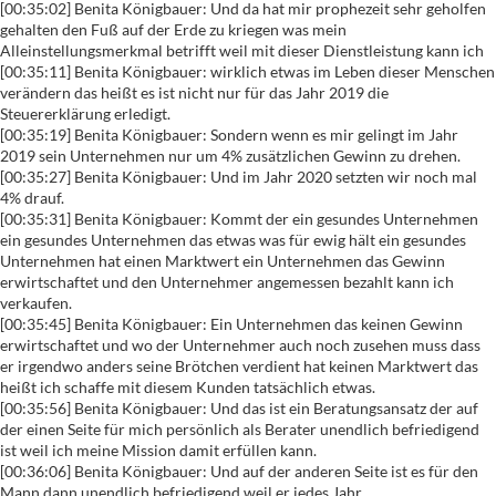
[00:35:02] Benita Königbauer: Und da hat mir prophezeit sehr geholfen
gehalten den Fuß auf der Erde zu kriegen was mein
Alleinstellungsmerkmal betrifft weil mit dieser Dienstleistung kann ich
[00:35:11] Benita Königbauer: wirklich etwas im Leben dieser Menschen
verändern das heißt es ist nicht nur für das Jahr 2019 die
Steuererklärung erledigt.
[00:35:19] Benita Königbauer: Sondern wenn es mir gelingt im Jahr
2019 sein Unternehmen nur um 4% zusätzlichen Gewinn zu drehen.
[00:35:27] Benita Königbauer: Und im Jahr 2020 setzten wir noch mal
4% drauf.
[00:35:31] Benita Königbauer: Kommt der ein gesundes Unternehmen
ein gesundes Unternehmen das etwas was für ewig hält ein gesundes
Unternehmen hat einen Marktwert ein Unternehmen das Gewinn
erwirtschaftet und den Unternehmer angemessen bezahlt kann ich
verkaufen.
[00:35:45] Benita Königbauer: Ein Unternehmen das keinen Gewinn
erwirtschaftet und wo der Unternehmer auch noch zusehen muss dass
er irgendwo anders seine Brötchen verdient hat keinen Marktwert das
heißt ich schaffe mit diesem Kunden tatsächlich etwas.
[00:35:56] Benita Königbauer: Und das ist ein Beratungsansatz der auf
der einen Seite für mich persönlich als Berater unendlich befriedigend
ist weil ich meine Mission damit erfüllen kann.
[00:36:06] Benita Königbauer: Und auf der anderen Seite ist es für den
Mann dann unendlich befriedigend weil er jedes Jahr.