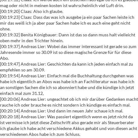
mag oder nicht in meinen kosten ist wahrscheinlich viel Luft drin.
[00:19:20] Claas: Also ich glaube.
[00:19:23] Claas: Dass das was ich ausgebe ja ein paar Sachen leiste ich
mir das weiß ich ja aber paar Sachen habe ich es auch eine geht nicht
ohne.
[00:19:32] Benita Königbauer: Dann ist das so dann muss halt vielleicht
oben mehr in den Trichter hinein.
[00:19:37] Andreas Lier: Wobei das immer interessant ist gerade so zum
Jahresende immer so 30.09 ist so diese magische Grenze für für diese
Abo.
[00:19:47] Andreas Lier: Geschichten da kann ich jeden einfach mal zu
empfehlen so am 30.09.
[00:19:54] Andreas Lier: Einfach mal die Buchhaltung durchgehen was
habe ich eigentlich an Abos was habe ich an Fachliteratur was habe ich
an sonstigen Sachen die ich so abonniert habe und die kündige ich jetzt
einfach mal zum 31.12,
[00:20:06] Andreas Lier: ungeachtet ob ich mir darüber Gedanken macht
rauche ich oder brauche es nicht sondern ich kündige es einfach mal.
[00:20:14] Andreas Lier: Und dann im neuen Jahr schaue ich mal.
[00:20:18] Andreas Lier: Was passiert eigentlich wenn es jetzt nicht da
ist vermisse ich jetzt diese Zeitschrift also gerade mir als Steuerberater
ich glaube ich habe acht verschiedene Akkus gehabt und von diesen acht
verschiedenen Abos habe ich zum Schluss.