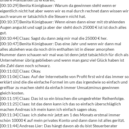
[00:10:29] Benita Königbauer: Warum da gewinnen steht wenn er
eigentlich nicht hat aber wenn wir es mal durch rechnet dann wissen wir
auch warum er tatsächlich die Steuern nicht hat.
[00:10:37] Benita Königbauer: Wenn einen dann einer mit strahlenden
Augen anguckt und sagt ja aber der steht doch 25000 € ist ist doch alles
gut.
[00:10:44] Claas: Sagst du dann zeig mir mal die 25000 € her.
[00:10:47] Benita Königbauer: Das eine Jahr und wenn wir dann mal
alles abziehen was da noch drin enthalten ist in dieser amorphen
Nummer dann schauen wir mal was ist denn jetzt tatsächlich für dich als
Unternehmer übrig geblieben und wenn man ganz viel Glück haben ist
die Zahl dann noch schwarz.
[00:11:02] Claas: Okay.
[00:11:06] Claas: Auf der Internetseite von Profit first wird das immer so
erklärt sind die die einfache Formel im um das irgendwie so einfach und
greifbar zu machen steht da einfach immer Umsatzminus gewinnen
gleich kosten.
[00:11:19] Claas: Das ist so ein bisschen die umgedrehter Reihenfolge.
[00:11:25] Claas: Ist das denn kann ich das so einfach überschläglich
machen Andreas ich mein kann ich einfach sagen okay,
[00:11:34] Claas: ich ziehe mir jetzt am 1 des Monats erstmal immer
schön 10000 € auf mein privates Konto und dann dann ist alles geritzt.
[00:11:44] Andreas Lier: Das hängt davon ab du bist Steuerberater