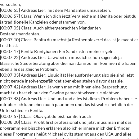
versuchen,
[00:06:55] Andreas Lier: mit dem Mandanten umzusetzen.
[00:06:57] Claas: Wenn ich dich jetzt Vergleiche mit Benita oder bist du
ja traditionelle Kanzleien oder stammen von.
[00:07:05] Claas: Auch althergebrachten Mandanten
Bestandsmandanten.
[00:07:10] Claas: Benita du machst ja Rosinenpickerei das ist ja macht er
Lust hast.
[00:07:17] Benita Königbauer: Ein Sandkasten meine regeln.
[00:07:22] Andreas Lier: Ja wobei da muss ich schon sagen ok ja
klassische Steuerberatung aber die man dann zu mir kommen die haben
eben alle das gleiche Problem,
[00:07:33] Andreas Lier: Liquidität Herausforderung also sie sind jetzt
nicht gerade insolvenzgefährdet aber eben stehen davor dass sie.
[00:07:42] Andreas Lier: Ja wenn man mit ihnen eine Besprechung
macht du hast eh nur den Gewinn gemacht wissen sie nicht wo.
[00:07:48] Andreas Lier: Und und und alles ist dieses Problem haben sie
mir aber ich kann eben auch paunonen und das ist wahrscheinlich der
Unterschied zu Benita.
[00:07:57] Claas: Okay gut du bist nämlich auch
[00:08:00] Claas: Profit first professional und jetzt muss man mal das
programm ein bisschen erklären also ich erinnere mich der Erfinder
dieses Programms heißt Michael ovitz stammt aus den USA und alles