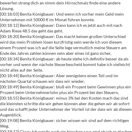
bewerfen streng dich an nimm dein Hirnschmalz finde eine andere
Lösung.
[00:18:03] Benita Königbauer: Und wenn ich vorher mein Geld mein
Unternehmen mit 50000 € im Monat führen konnte.
[00:18:12] Benita Königbauer: Dann kann ich es jetzt auch mit nach
Adam Riese 48.5 das geht das geht.
[00:18:20] Benita Königbauer: Das macht keinen großen Unterschied
wird das mein Problem lösen kurzfristig nein werde ich von diesem
einem Prozent was ich auf die Seite lege vermutlich meine Steuern am
Ende des Jahres zahlen können nein aber eines ist ganz sicher,
[00:18:34] Benita Königbauer: ab heute stehe ich definitiv besser da als
vorher und wenn der nächste Steuerbescheid kommt habe ich vielleicht
nicht alles auf der Seite.
[00:18:44] Benita Königbauer: Aber wenigstens einen Teil und im
nächsten Quartal schauen wir dass wir wieder,
[00:18:49] Benita Königbauer: bloß ein Prozent beim Gewinnen plus ein
Prozent beim Unternehmerlohn plus ein Prozent bei den Steuern,
[00:18:55] Benita Königbauer: minus 3% bei den Kosten mach das sind
die kleinsten schritte die wir gehen können aber die gehen wir ab sofort
und das schafft jeder Unternehmer der Vorteil ist der dass wir ab diesem
Augenblick,
[00:19:08] Benita Königbauer: sicher wissen wir sind auf dem richtigen
Weg.
[00:19:12] Claas: Ich werde auch ein bisschen raus egal ob ich es glauben