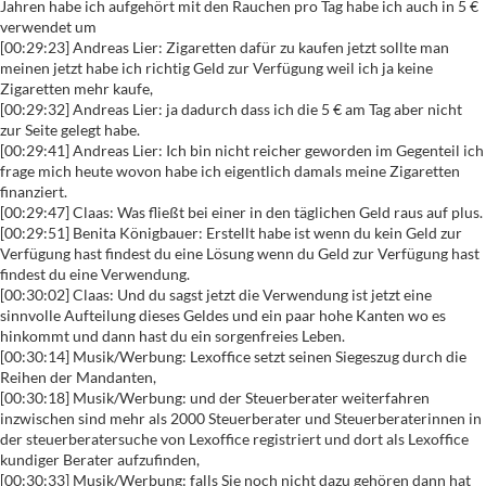
Jahren habe ich aufgehört mit den Rauchen pro Tag habe ich auch in 5 €
verwendet um
[00:29:23] Andreas Lier: Zigaretten dafür zu kaufen jetzt sollte man
meinen jetzt habe ich richtig Geld zur Verfügung weil ich ja keine
Zigaretten mehr kaufe,
[00:29:32] Andreas Lier: ja dadurch dass ich die 5 € am Tag aber nicht
zur Seite gelegt habe.
[00:29:41] Andreas Lier: Ich bin nicht reicher geworden im Gegenteil ich
frage mich heute wovon habe ich eigentlich damals meine Zigaretten
finanziert.
[00:29:47] Claas: Was fließt bei einer in den täglichen Geld raus auf plus.
[00:29:51] Benita Königbauer: Erstellt habe ist wenn du kein Geld zur
Verfügung hast findest du eine Lösung wenn du Geld zur Verfügung hast
findest du eine Verwendung.
[00:30:02] Claas: Und du sagst jetzt die Verwendung ist jetzt eine
sinnvolle Aufteilung dieses Geldes und ein paar hohe Kanten wo es
hinkommt und dann hast du ein sorgenfreies Leben.
[00:30:14] Musik/Werbung: Lexoffice setzt seinen Siegeszug durch die
Reihen der Mandanten,
[00:30:18] Musik/Werbung: und der Steuerberater weiterfahren
inzwischen sind mehr als 2000 Steuerberater und Steuerberaterinnen in
der steuerberatersuche von Lexoffice registriert und dort als Lexoffice
kundiger Berater aufzufinden,
[00:30:33] Musik/Werbung: falls Sie noch nicht dazu gehören dann hat