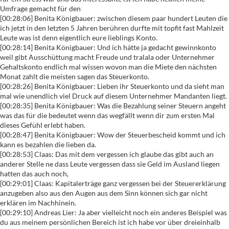
Umfrage gemacht für den
[00:28:06] Benita Königbauer: zwischen diesem paar hundert Leuten die
ich jetzt in den letzten 5 Jahren berühren durfte mit topfit fast Mahlzeit
Leute was ist denn eigentlich eure lieblings Konto.
[00:28:14] Benita Königbauer: Und ich hätte ja gedacht gewinnkonto
weil gibt Ausschüttung macht Freude und tralala oder Unternehmer
Gehaltskonto endlich mal wissen wovon man die Miete den nächsten
Monat zahlt die meisten sagen das Steuerkonto.
[00:28:26] Benita Königbauer: Lieben ihr Steuerkonto und da sieht man
mal wie unendlich viel Druck auf diesem Unternehmer Mandanten liegt.
[00:28:35] Benita Königbauer: Was die Bezahlung seiner Steuern angeht
was das für die bedeutet wenn das wegfällt wenn dir zum ersten Mal
dieses Gefühl erlebt haben.
[00:28:47] Benita Königbauer: Wow der Steuerbescheid kommt und ich
kann es bezahlen die lieben da.
[00:28:53] Claas: Das mit dem vergessen ich glaube das gibt auch an
anderer Stelle ne dass Leute vergessen dass sie Geld im Ausland liegen
hatten das auch noch,
[00:29:01] Claas: Kapitalerträge ganz vergessen bei der Steuererklärung
anzugeben also aus den Augen aus dem Sinn können sich gar nicht
erklären im Nachhinein.
[00:29:10] Andreas Lier: Ja aber vielleicht noch ein anderes Beispiel was
du aus meinem persönlichen Bereich ist ich habe vor über dreieinhalb