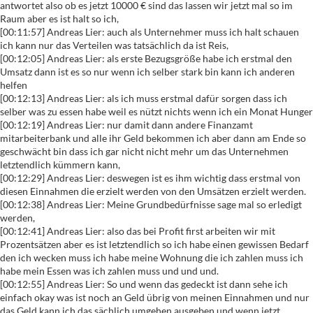
antwortet also ob es jetzt 10000 € sind das lassen wir jetzt mal so im
Raum aber es ist halt so ich,
[00:11:57] Andreas Lier: auch als Unternehmer muss ich halt schauen
ich kann nur das Verteilen was tatsächlich da ist Reis,
[00:12:05] Andreas Lier: als erste Bezugsgröße habe ich erstmal den
Umsatz dann ist es so nur wenn ich selber stark bin kann ich anderen
helfen
[00:12:13] Andreas Lier: als ich muss erstmal dafür sorgen dass ich
selber was zu essen habe weil es nützt nichts wenn ich ein Monat Hunger
[00:12:19] Andreas Lier: nur damit dann andere Finanzamt
mitarbeiterbank und alle ihr Geld bekommen ich aber dann am Ende so
geschwächt bin dass ich gar nicht nicht mehr um das Unternehmen
letztendlich kümmern kann,
[00:12:29] Andreas Lier: deswegen ist es ihm wichtig dass erstmal von
diesen Einnahmen die erzielt werden von den Umsätzen erzielt werden.
[00:12:38] Andreas Lier: Meine Grundbedürfnisse sage mal so erledigt
werden,
[00:12:41] Andreas Lier: also das bei Profit first arbeiten wir mit
Prozentsätzen aber es ist letztendlich so ich habe einen gewissen Bedarf
den ich wecken muss ich habe meine Wohnung die ich zahlen muss ich
habe mein Essen was ich zahlen muss und und und.
[00:12:55] Andreas Lier: So und wenn das gedeckt ist dann sehe ich
einfach okay was ist noch an Geld übrig von meinen Einnahmen und nur
das Geld kann ich das sächlich umgehen ausgeben und wenn jetzt