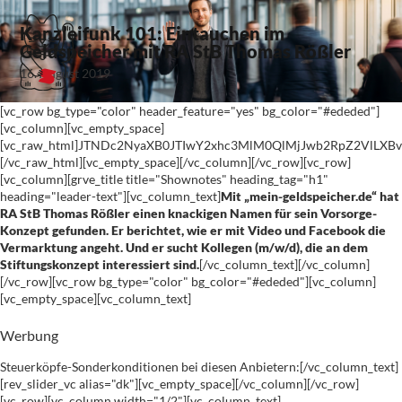
Kanzleifunk 101: Eintauchen im
Geldspeicher mit RA StB Thomas Rößler
16. August 2019
[vc_row bg_type="color" header_feature="yes" bg_color="#ededed"]
[vc_column][vc_empty_space]
[vc_raw_html]JTNDc2NyaXB0JTIwY2xhc3MlM0QlMjJwb2RpZ2VlL
[/vc_raw_html][vc_empty_space][/vc_column][/vc_row][vc_row]
[vc_column][grve_title title="Shownotes" heading_tag="h1"
heading="leader-text"][vc_column_text]
Mit „mein-geldspeicher.de“ hat
RA StB Thomas Rößler einen knackigen Namen für sein Vorsorge-
Konzept gefunden. Er berichtet, wie er mit Video und Facebook die
Vermarktung angeht. Und er sucht Kollegen (m/w/d), die an dem
Stiftungskonzept interessiert sind.
[/vc_column_text][/vc_column]
[/vc_row][vc_row bg_type="color" bg_color="#ededed"][vc_column]
[vc_empty_space][vc_column_text]
Werbung
Steuerköpfe-Sonderkonditionen bei diesen Anbietern:[/vc_column_text]
[rev_slider_vc alias="dk"][vc_empty_space][/vc_column][/vc_row]
[vc_row][vc_column width="1/2"][vc_column_text]