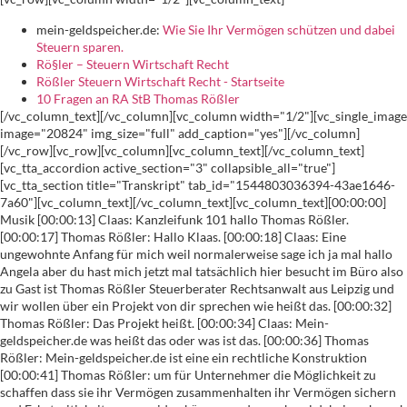
mein-geldspeicher.de:
Wie Sie Ihr Vermögen schützen und dabei
Steuern sparen.
Rö§ler – Steuern Wirtschaft Recht
Rößler Steuern Wirtschaft Recht - Startseite
10 Fragen an RA StB Thomas Rößler
[/vc_column_text][/vc_column][vc_column width="1/2"][vc_single_image image="20824" img_size="full" add_caption="yes"][/vc_column][/vc_row][vc_row][vc_column][vc_column_text][/vc_column_text][vc_tta_accordion active_section="3" collapsible_all="true"][vc_tta_section title="Transkript" tab_id="1544803036394-43ae1646-7a60"][vc_column_text][/vc_column_text][vc_column_text][00:00:00] Musik [00:00:13] Claas: Kanzleifunk 101 hallo Thomas Rößler. [00:00:17] Thomas Rößler: Hallo Klaas. [00:00:18] Claas: Eine ungewohnte Anfang für mich weil normalerweise sage ich ja mal hallo Angela aber du hast mich jetzt mal tatsächlich hier besucht im Büro also zu Gast ist Thomas Rößler Steuerberater Rechtsanwalt aus Leipzig und wir wollen über ein Projekt von dir sprechen wie heißt das. [00:00:32] Thomas Rößler: Das Projekt heißt. [00:00:34] Claas: Mein-geldspeicher.de was heißt das oder was ist das. [00:00:36] Thomas Rößler: Mein-geldspeicher.de ist eine ein rechtliche Konstruktion [00:00:41] Thomas Rößler: um für Unternehmer die Möglichkeit zu schaffen dass sie ihr Vermögen zusammenhalten ihr Vermögen sichern und Erbstreitigkeiten vermeiden können und manchmal dabei auch noch ein bisschen Steuern sparen könnt. [00:00:52] Claas: Okay gut aber jetzt ist erstmal was soll der Arzt Kanzlei hast du was für ein Arzt oder welchen Werdegang hast du so hinter dir. [00:01:00] Thomas Rößler: Ja also ich bin Betreuer schon gesagt hast Rechtsanwalt und Steuerberater bin von Hause aus Jurist gewesen habe mich aber schon während meines Studiums immer mit, [00:01:09] Thomas Rößler: Steuerrecht beschäftigt und habe dann auch von Anfang an immer in Kanzleien gearbeitet Diebe Recht und Steuern so ein bisschen zusammen gemacht haben, [00:01:18] Thomas Rößler: dann nach meinem Jurastudium auch noch den Steuerberater oder Steuerberaterexamen gemacht gehabt und war eine Weile in Kanzleien, [00:01:26] Thomas Rößler: tätig die halt das klassische Anwalts und steuerberatungs Geschäft gemacht haben da eine Weile in einer Anwaltskanzlei in Leipzig und habe mich 2011 dann selbstständig gemacht als Rechtsanwalt und Steuerberater mit, [00:01:40] Thomas Rößler: quasi auch dem gesamten steuerrechtlichen Angebot von Buchhaltung Jahresabschluss. [00:01:46] Thomas Rößler: Dann waren wir irgendwann 56 Mitarbeiter gewesen und für mich kam dann irgendwo sieht der. [00:01:53] Thomas Rößler: Das doch viele Leute immer noch mal nachgefragt haben nach rechtlicher Beratung nach Gesellschaftsgründung ich habe dann immer schon viel mit Stiftung und Erbrecht zu tun gehabt [00:02:02] Thomas Rößler: und irgendwann dann so diese Entscheidung stand wie geht's jetzt weiter was was mache ich jetzt mit meinem Berufsleben für die Steuer Abteilung hätten halt [00:02:12] Thomas Rößler: mehr Mitarbeiter einstellen müssen mehr Personalführung machen müssen was in dem Punkt da nicht ganz so meins war und hat sich dann ergeben das ne, [00:02:21] Thomas Rößler: andere Leipziger Kanzlei mit den ich schon viel zusammen gemacht habe gesagt Mensch wir übernehmen quasi deine Steuer Abteilung. [00:02:28] Thomas Rößler: Arbeiten dann halt würden die Mandanten sind dann halt auch entsprechend überführt worden und ich bin dann wieder, [00:02:34] Thomas Rößler: mehr in das Rechtsgebiet zurück gewandert und das war dann halt so ein bisschen der. Neuerfindung was mache ich jetzt wie geht's jetzt weiter, [00:02:42] Thomas Rößler: momentan bin ich halt als Anwalt allein mit einer Sekretärin und arbeite halt mit anderen Partnern da auch zusammen. [00:02:49] Claas: Wann hast du das steuerberatungs Geschäft abgegeben wann war das noch mal. [00:02:52] Thomas Rößler: Das steuerberatungs Geschäft habe ich Ende 2013 an. [00:02:58] Claas: Wolltest du vor der Digitalisierung flüchten. [00:03:03] Thomas Rößler: Nicht ganz aus habe mich damit schon beschäftigt aber es war natürlich dann auch so ein Sohn. Wie geht's jetzt weiter [00:03:11] Thomas Rößler: gehst du jetzt voll in Digitalisierung rein habe mich dann mit DATEV ne Weile beschäftigt die dann für ihre DMS-System Einrichtung auch schon ordentliche Beträge aufgerufen haben das war halt auch so in diesem Entscheidungsprozessen müssen mit dabei wie geht's jetzt, [00:03:25] Thomas Rößler: dort weiter und wo ist dann eben auch gesagt habe ok wenn die jetzt das noch mit den Mitarbeitern vielleicht auch neue Personal suchen machen musst [00:03:33] Thomas Rößler: größeres Büro suchen wo das dann irgendwie ganz gut zusammenpassen sagen wenn ich probier mal noch mal das andere aus weil das war halt auch nicht unbedingt so ganz, [00:03:43] Thomas Rößler: mein Thema gewesen habe mich auch mit Digitalisierung trotzdem beschäftigt auch gerade dann auch danach mit der Frage, [00:03:50] Thomas Rößler: wie kriegen wir jetzt als Anwaltskanzlei weiß und papierloses Büro hin mit welcher Software kann man das machen bis dann das ein bisschen auf die Suche gemacht und, [00:03:59] Thomas Rößler: experimentiert mit den verschiedenen Angeboten die es gibt und denke auch dass die Digitalisierung halt auf uns zukommt und wir uns damit beschäftigen müssen. [00:04:08] Claas: Ist eigentlich auch klasse für so einen Neuanfang geeignet da na dann kann man es gleich richtig machen was auch gesagt du hast dich um geguckt bei diversen Anbietern wo bist du denn schlussendlich gelandet. [00:04:18] Thomas Rößler: Also ich hatte eine Weile noch in ihrer Steuerberater lass dich ins Programm von HMD gehabt, [00:04:23] Thomas Rößler: was auch einige gute Dinge hat aber eben doch sehr viele Themen mit Buchhaltung und Jahresabschluss und Steuererklärung die man natürlich mit bezahlen musste ich jetzt in der, [00:04:33] Thomas Rößler: ja Beratungstätigkeit oder Anwaltstätigkeit nicht brauche und dass auch immer so ein Unterschied zwischen Steuerberatern und und Anwälten die Steuerberater, [00:04:42] Thomas Rößler: denken halt in Mandanten. [00:04:45] Thomas Rößler: Dann sind auch die programme nach Mandanten ausgerichtet die Anwälte denken halt in Akten und das halt immer ein riesen Thema wie bekommt so ein Programm hat Akten angelegt die zum gleichen Mandanten gehören aber abgeschlossen sind und bin jetzt dann, [00:05:00] Thomas Rößler: deshalb auch ein bisschen unterwegs gewesen in anderen Anbieter und Scopevisio und so Unternehmenssoftware die es halt gibt und habe da aber festgestellt, [00:05:09] Thomas Rößler: ein paar Sachen die man halt will das mal eben seine [00:05:11] Thomas Rößler: Finanzbuchhaltung selber machen kann oder dass man eine Rechnung einfach aus dem Programm überweisen kann irgendwas fehlt immer oder funktioniert nicht oder wenn man es dann im Test hat also habe ich ja mal so ein Testmonat gemacht also AG das [00:05:24] Thomas Rößler: ja da sind wir gerade dran das zu entwickeln oder das machen wir noch also von daher bin ich da unterwegs bei der Anwaltssoftware habe ich jetzt so diesen Zufall gehabt das, [00:05:34] Thomas Rößler: Büro gegenüber junges Unternehmen aus Leipzig jetzt eine rein, [00:05:38] Thomas Rößler: cloudbasierte Anwaltssoftware entwickelt hat und da fahren wir jetzt ab September mit denen an. [00:05:45] Claas: Und dann gleich komplett papierlos und Support per Flurfunk übern einmal über den. [00:05:51] Thomas Rößler: Ja das war spannend in der Tat weil in den Auftragsbedingungen steht Support nur per E-Mail habe ich dann gefragt ob es dir dich manchmal einfacher wäre wenn ich rüber komme also das geht natürlich dann auch aber die haben halt noch nicht so ja großes [00:06:05] Thomas Rößler: Callcenter oder was dahinter geschaltet sondern machen darf ihr noch selber von daher ist die E-Mail glaube ich auch für, [00:06:11] Thomas Rößler: für die Kunden die jetzt nicht direkt gegenüber wohnen auch ein guter Weg ja. [00:06:16] Claas: Okay gut dann bist du jetzt wieder mehr als Anwalt unterwegs aber die die Steuer Beratungsthemen haben dich nicht ganz losgelassen. [00:06:24] Thomas Rößler: Habe ich nicht ganz losgelassen weil wie gesagt [00:06:26] Thomas Rößler: habe ich ja so um mich dann auch auf vorsorgerecht Vorsorgevollmachten Betreuungsrecht und Erbrecht was ich schon sein Studium gerne gemacht habe spezialisiert und da kommen natürlich auch Erbschaftsteuererklärung oder eben die Frage wie, [00:06:39] Thomas Rößler: kann ich mein Vermögen so strukturieren dass es. [00:06:44] Thomas Rößler: Steuergünstig übertragen wird also von daher sind spielen die Fragen immer noch eine Rolle aber ich mache jetzt halt die Deklaration nicht mehr unbedingt sehr abschafft Steuererklärung machen wir mit uns [00:06:53] Thomas Rößler: meine Einkommensteuererklärung für Erben der die jetzt noch nach erklären muss aber ansonsten so dieses reine. [00:06:59] Thomas Rößler: Buchhaltungs Geschäft oder Jahresabschluss Erstellung machen dann halt die Kollegen Rhodos empfehle dann die Mandanten auch dahin. [00:07:06] Thomas Rößler: Das ist ganz gut war dann kommen von der Seite auch Rechtsgeschäfte oder rechtsanwaltliche Beratung zurück und es hat sich so ganz gut angelassen. [00:07:14] Claas: Okay gut aber so ein Vergleich also du sagst ja eben schon Rechtsanwalt da denken den Akten Steuerberaterin Mandanten es ist ja auch vom vom Umsatz glaube ich ein, [00:07:24] Claas: ganz anderes Spiel was man als Anwalt da spielt hast du schon mal gedacht so ein Mensch diese regelmäßigen Steuerberater Umsätze die hätte ich jetzt doch gerne wieder oder. [00:07:34] Thomas Rößler: Ach doch das hat mir schon mal gedacht dass es ist das ist tatsächlich so dass er seiner mal die Steuerberater durch dieses laufende Geschäftsbuchhaltung Jahresabschlüsse, [00:07:44] Thomas Rößler: auch am Jahresanfang eigentlich ja schon wissen was am Ende des Jahres führen Umsatz rauskommt und das weißt Du als als Anwalt. [00:07:50] Thomas Rößler: Ich weiß kommt zwar auch immer wieder Mandanten und du hast eigentlich immer die Möglichkeit dass du wieder was tun kannst aber es ist natürlich nicht so planbar wie es vorher oder wie es halt im im steuerberatungs Geschäft. [00:08:04] Thomas Rößler: Dafür hast du natürlich aus Ste