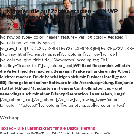
Männer, die auf Zahlen starren – mit WP
René Respondek und Benjamin Panke
21. Juni 2019
[vc_row bg_type="color" header_feature="yes" bg_color="#ededed"]
[vc_column][vc_empty_space]
[vc_raw_html]JTNDc2NyaXB0JTIwY2xhc3MlM0QlMjJwb2RpZ2VlL
[/vc_raw_html][vc_empty_space][/vc_column][/vc_row][vc_row]
[vc_column][grve_title title="Shownotes" heading_tag="h1"
heading="leader-text"][vc_column_text]
WP René Respondek will sich
die Arbeit leichter machen. Benjamin Panke will anderen die Arbeit
leichter machen. Beide beschäftigen sich mit Business Intelligence
(BI): René geht mit seiner Software in die Abschlussprüfung. Benjamin
stattet StB und Mandanten mit einem Controllingtool aus – und
neuerdings auch mit einer Bilanzpräsentation. Lasst sehen, Jungs!
[/vc_column_text][/vc_column][/vc_row][vc_row bg_type="color"
bg_color="#ededed"][vc_column][vc_empty_space][vc_column_text]
Werbung
TaxTec – Die Führungskraft für die Digitalisierung
Buchhaltroniker®/TaxTec – Die Weiterbildung der Zukunft: