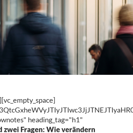
][vc_empty_space]
hc3QtcGxheWVyJTIyJTIwc3JjJTNEJTIy
hownotes" heading_tag="h1"
d zwei Fragen: Wie verändern