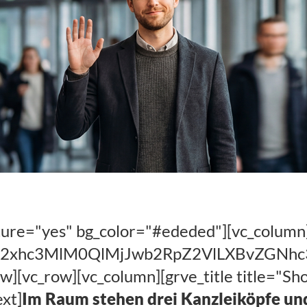
mitfühlende
e (Werbung)
ture="yes" bg_color="#ededed"][vc_column
IwY2xhc3MlM0QlMjJwb2RpZ2VlLXBvZGN
w][vc_row][vc_column][grve_title title="S
xt]
Im Raum stehen drei Kanzleiköpfe un