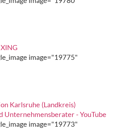
ngle_image image="19780"
| XING
ngle_image image="19775"
ion Karlsruhe (Landkreis)
und Unternehmensberater - YouTube
ngle_image image="19773"