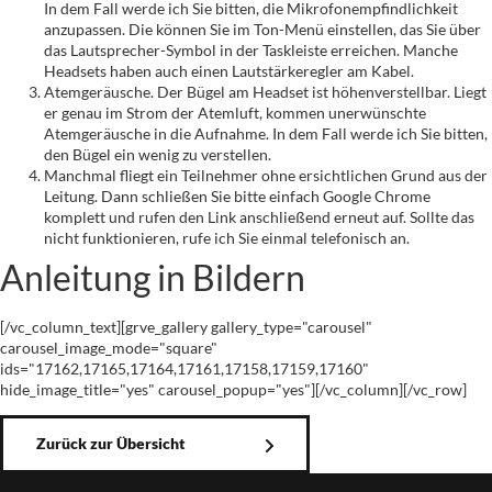
In dem Fall werde ich Sie bitten, die Mikrofonempfindlichkeit
anzupassen. Die können Sie im Ton-Menü einstellen, das Sie über
das Lautsprecher-Symbol in der Taskleiste erreichen. Manche
Headsets haben auch einen Lautstärkeregler am Kabel.
Atemgeräusche. Der Bügel am Headset ist höhenverstellbar. Liegt
er genau im Strom der Atemluft, kommen unerwünschte
Atemgeräusche in die Aufnahme. In dem Fall werde ich Sie bitten,
den Bügel ein wenig zu verstellen.
Manchmal fliegt ein Teilnehmer ohne ersichtlichen Grund aus der
Leitung. Dann schließen Sie bitte einfach Google Chrome
komplett und rufen den Link anschließend erneut auf. Sollte das
nicht funktionieren, rufe ich Sie einmal telefonisch an.
Anleitung in Bildern
[/vc_column_text][grve_gallery gallery_type="carousel"
carousel_image_mode="square"
ids="17162,17165,17164,17161,17158,17159,17160"
hide_image_title="yes" carousel_popup="yes"][/vc_column][/vc_row]
Zurück zur Übersicht