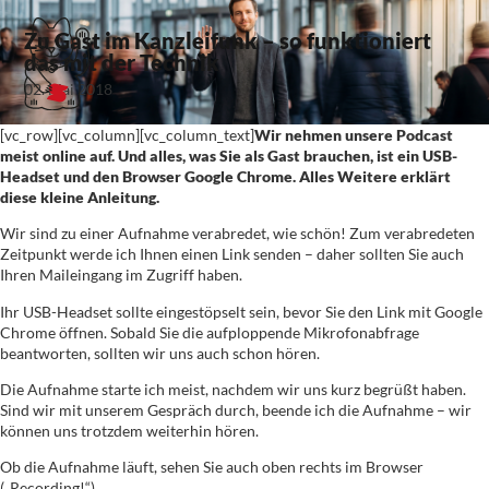
Zu Gast im Kanzleifunk – so funktioniert
das mit der Technik
02. Mai 2018
[vc_row][vc_column][vc_column_text]
Wir nehmen unsere Podcast
meist online auf. Und alles, was Sie als Gast brauchen, ist ein USB-
Headset und den Browser Google Chrome. Alles Weitere erklärt
diese kleine Anleitung.
Wir sind zu einer Aufnahme verabredet, wie schön! Zum verabredeten
Zeitpunkt werde ich Ihnen einen Link senden – daher sollten Sie auch
Ihren Maileingang im Zugriff haben.
Ihr USB-Headset sollte eingestöpselt sein, bevor Sie den Link mit Google
Chrome öffnen. Sobald Sie die aufploppende Mikrofonabfrage
beantworten, sollten wir uns auch schon hören.
Die Aufnahme starte ich meist, nachdem wir uns kurz begrüßt haben.
Sind wir mit unserem Gespräch durch, beende ich die Aufnahme – wir
können uns trotzdem weiterhin hören.
Ob die Aufnahme läuft, sehen Sie auch oben rechts im Browser
(„Recording!“).