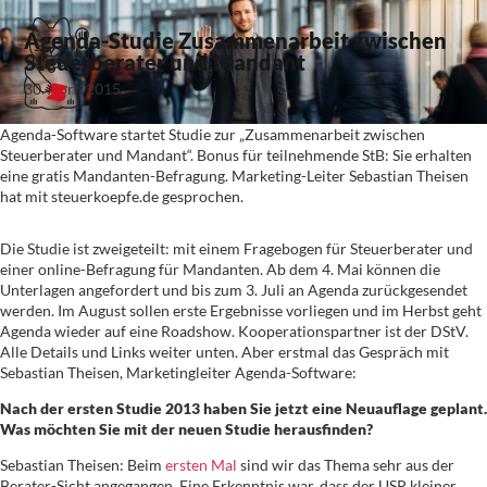
Agenda-Studie Zusammenarbeit zwischen
Steuerberater und Mandant
30. April 2015
Agenda-Software startet Studie zur „Zusammenarbeit zwischen
Steuerberater und Mandant“. Bonus für teilnehmende StB: Sie erhalten
eine gratis Mandanten-Befragung. Marketing-Leiter Sebastian Theisen
hat mit steuerkoepfe.de gesprochen.
Die Studie ist zweigeteilt: mit einem Fragebogen für Steuerberater und
einer online-Befragung für Mandanten. Ab dem 4. Mai können die
Unterlagen angefordert und bis zum 3. Juli an Agenda zurückgesendet
werden. Im August sollen erste Ergebnisse vorliegen und im Herbst geht
Agenda wieder auf eine Roadshow. Kooperationspartner ist der DStV.
Alle Details und Links weiter unten. Aber erstmal das Gespräch mit
Sebastian Theisen, Marketingleiter Agenda-Software:
Nach der ersten Studie 2013 haben Sie jetzt eine Neuauflage geplant.
Was möchten Sie mit der neuen Studie herausfinden?
Sebastian Theisen: Beim
ersten Mal
sind wir das Thema sehr aus der
Berater-Sicht angegangen. Eine Erkenntnis war, dass der USP kleiner