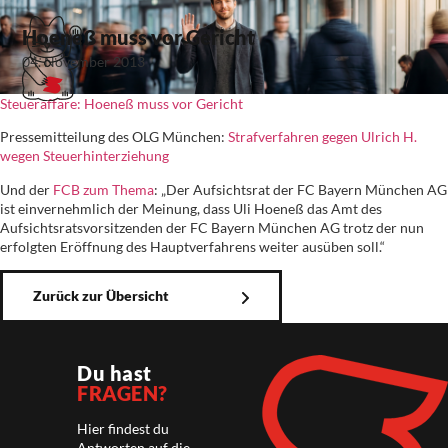
Hoeneß muss vor Gericht
04. November 2013
Steueraffäre: Hoeneß muss vor Gericht
Pressemitteilung des OLG München:
Strafverfahren gegen Ulrich H.
wegen Steuerhinterziehung
Und der
FCB zum Thema
: „Der Aufsichtsrat der FC Bayern München AG
ist einvernehmlich der Meinung, dass Uli Hoeneß das Amt des
Aufsichtsratsvorsitzenden der FC Bayern München AG trotz der nun
erfolgten Eröffnung des Hauptverfahrens weiter ausüben soll.“
Zurück zur Übersicht
Du hast
FRAGEN?
Hier findest du
Antworten auf die