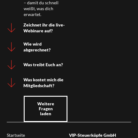
– damit du schnell
weißt, was dich
erwartet.
Zeichnet ihr die live-
Webinare auf?
Wie wird
abgerechnet?
Was treibt Euch an?
Was kostet mich die
Mitgliedschaft?
Weitere
Fragen
laden
Startseite
VIP-Steuerköpfe GmbH