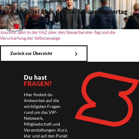
FAZ-Artikel über den 36. Steuerberatertag
22. Oktober 2013
Joachim Jahn in der FAZ über den Steuerberater-Tag und die
Verschärfung der Selbstanzeige
Zurück zur Übersicht
Du hast
FRAGEN?
Hier findest du
Antworten auf die
wichtigsten Fragen
rund um das VIP-
Netzwerk,
Mitgliedschaft und
Veranstaltungen. Kurz,
klar und auf den Punkt