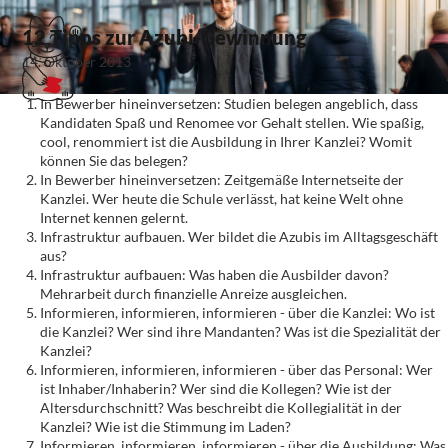
12 Tipps zur Azubi-Gewinnung
14. Oktober 2013
In Bewerber hineinversetzen: Studien belegen angeblich, dass
Kandidaten Spaß und Renomee vor Gehalt stellen. Wie spaßig,
cool, renommiert ist die Ausbildung in Ihrer Kanzlei? Womit
können Sie das belegen?
In Bewerber hineinversetzen: Zeitgemäße Internetseite der
Kanzlei. Wer heute die Schule verlässt, hat keine Welt ohne
Internet kennen gelernt.
Infrastruktur aufbauen. Wer bildet die Azubis im Alltagsgeschäft
aus?
Infrastruktur aufbauen: Was haben die Ausbilder davon?
Mehrarbeit durch finanzielle Anreize ausgleichen.
Informieren, informieren, informieren - über die Kanzlei: Wo ist
die Kanzlei? Wer sind ihre Mandanten? Was ist die Spezialität der
Kanzlei?
Informieren, informieren, informieren - über das Personal: Wer
ist Inhaber/Inhaberin? Wer sind die Kollegen? Wie ist der
Altersdurchschnitt? Was beschreibt die Kollegialität in der
Kanzlei? Wie ist die Stimmung im Laden?
Informieren, informieren, informieren - über die Ausbildung: Was