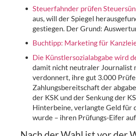
Steuerfahnder prüfen Steuersü
aus, will der Spiegel herausgef
gestiegen. Der Grund: Auswertun
Buchtipp: Marketing für Kanzlei
Die Künstlersozialabgabe wird de
damit nicht neutraler Journalis
verdonnert, ihre gut 3.000 Prüf
Zahlungsbereitschaft der abgab
der KSK und der Senkung der KSK
Hinterbeine, verlangte Geld für d
wurde – ihren Prüfungs-Eifer auf
Nach der Wahl ist vor der 