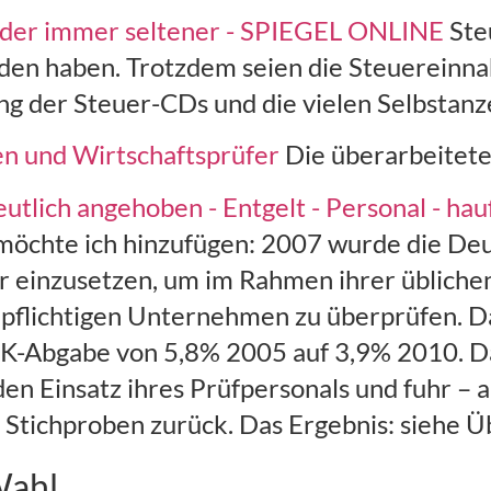
nder immer seltener - SPIEGEL ONLINE
Ste
unden haben. Trotzdem seien die Steuerein
g der Steuer-CDs und die vielen Selbstanz
en und Wirtschaftsprüfer
Die überarbeitete 
utlich angehoben - Entgelt - Personal - hau
t möchte ich hinzufügen: 2007 wurde die D
er einzusetzen, um im Rahmen ihrer übliche
epflichtigen Unternehmen zu überprüfen. D
-Abgabe von 5,8% 2005 auf 3,9% 2010. Dan
en Einsatz ihres Prüfpersonals und fuhr – al
 Stichproben zurück. Das Ergebnis: siehe Ü
Wahl