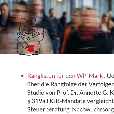
Klubticket buchen
07. Oktober 2013
Links 41. KW
Ranglisten für den WP-Markt
Ud
über die Rangfolge der Verfolger
Studie von Prof. Dr. Annette G. 
§ 319a HGB-Mandate vergleicht).
Steuerberatung. Nachwuchssorge