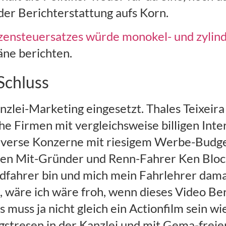
der Berichterstattung aufs Korn.
tzensteuersatzes würde monokel- und zylin
äne berichten.
Schluss
zlei-Marketing eingesetzt. Thales Teixeira
he Firmen mit vergleichsweise billigen Int
diverse Konzerne mit riesigem Werbe-Budget
ssen Mit-Gründer und Renn-Fahrer Ken Blo
dfahrer bin und mich mein Fahrlehrer damal
, wäre ich wäre froh, wenn dieses Video Be
 muss ja nicht gleich ein Actionfilm sein w
gstresen in der Kanzlei und mit Gema-frei