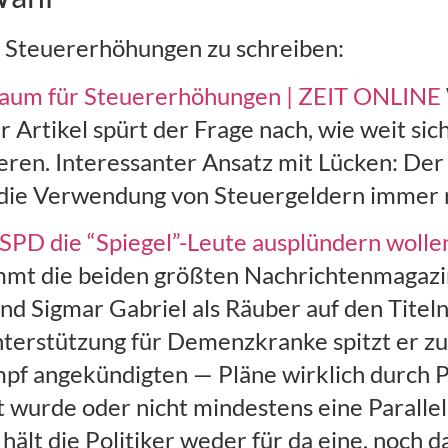
) Steuererhöhungen zu schreiben:
elraum für Steuererhöhungen | ZEIT ONLINE
rtikel spürt der Frage nach, wie weit sic
en. Interessanter Ansatz mit Lücken: Der 
d die Verwendung von Steuergeldern immer
SPD die “Spiegel”-Leute ausplündern wolle
immt die beiden größten Nachrichtenmagaz
d Sigmar Gabriel als Räuber auf den Titeln
erstützung für Demenzkranke spitzt er zu: „
f angekündigten — Pläne wirklich durch Po
t wurde oder nicht mindestens eine Parall
 hält die Politiker weder für da eine, noch 