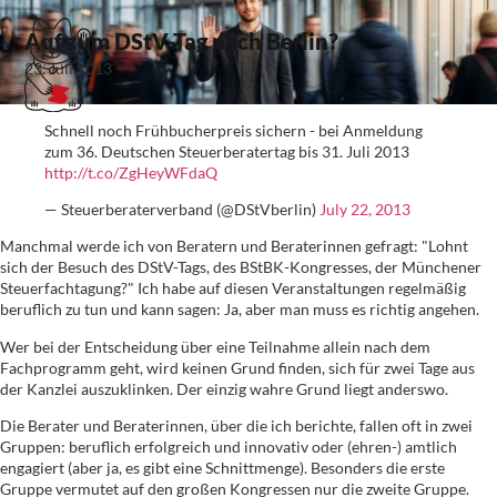
Auf zum DStV-Tag nach Berlin?
23. Juli 2013
Schnell noch Frühbucherpreis sichern - bei Anmeldung
zum 36. Deutschen Steuerberatertag bis 31. Juli 2013
http://t.co/ZgHeyWFdaQ
— Steuerberaterverband (@DStVberlin)
July 22, 2013
Manchmal werde ich von Beratern und Beraterinnen gefragt: "Lohnt
sich der Besuch des DStV-Tags, des BStBK-Kongresses, der Münchener
Steuerfachtagung?" Ich habe auf diesen Veranstaltungen regelmäßig
beruflich zu tun und kann sagen: Ja, aber man muss es richtig angehen.
Wer bei der Entscheidung über eine Teilnahme allein nach dem
Fachprogramm geht, wird keinen Grund finden, sich für zwei Tage aus
der Kanzlei auszuklinken. Der einzig wahre Grund liegt anderswo.
Die Berater und Beraterinnen, über die ich berichte, fallen oft in zwei
Gruppen: beruflich erfolgreich und innovativ oder (ehren-) amtlich
engagiert (aber ja, es gibt eine Schnittmenge). Besonders die erste
Gruppe vermutet auf den großen Kongressen nur die zweite Gruppe.