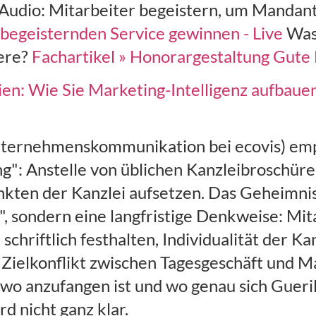
udio: Mitarbeiter begeistern, um Mandant
 begeisternden Service gewinnen - Live
Was 
dere?
Fachartikel » Honorargestaltung Gute
ien: Wie Sie Marketing-Intelligenz aufbauen
nternehmenskommunikation bei ecovis) emp
": Anstelle von üblichen Kanzleibroschüre
kten der Kanzlei aufsetzen. Das Geheimnis
, sondern eine langfristige Denkweise: Mit
schriftlich festhalten, Individualität der Ka
"Zielkonflikt zwischen Tagesgeschäft und Ma
 wo anzufangen ist und wo genau sich Gueri
d nicht ganz klar.